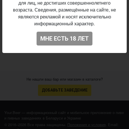
Švyturys
Пивоварня:
для лиц, не достигших совершеннолетнего
Wheat Beer - Hefeweizen
Стиль:
возраста. Сведения, размещённые на сайте, не
5,0%
Алкоголь:
являются рекламой и носят исключительно
информационный характер.
постоянный выпуск
Производство:
Начало
17.03.2011
выпуска:
МНЕ ЕСТЬ 18 ЛЕТ
3.393
Оценка:
Не нашли ваш бар или магазин в каталоге?
ДОБАВЬТЕ ЗАВЕДЕНИЕ
Your.Beer — информационный сайт и мобильное приложение о пиве
и пивных заведениях в Беларуси и Украине
© 2016–2026 Все права защищены.
Положения и условия
. Email: