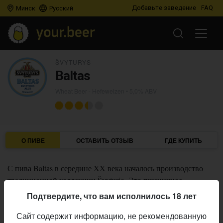
Добавьте заведение
FAQ
Минск
Русский
ŠVYTURYS
Baltas
Wheat Beer - Hefeweizen
• 5,0% ABV
О ПИВЕ
ОСТАВИТЬ ОТЗЫВ
ГДЕ КУПИТЬ
С пива Baltas в середине XX века началось производство
традиционной коллекции Švyturio. Это пшеничное
нефильтрованное пиво, с освежающим вкусом и ароматом с
Подтвердите, что вам исполнилось 18 лет
нотками гвоздики и апельсиновой цедры.
Сайт содержит информацию, не рекомендованную