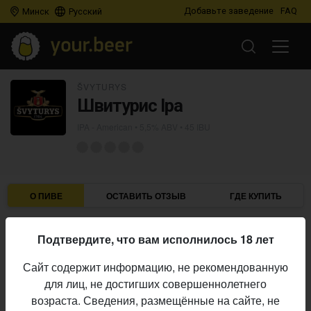
Добавьте заведение
FAQ
Минск
Русский
ŠVYTURYS
Швитурис Ipa
IPA - American
• 5,5% ABV • 45 IBU
О ПИВЕ
ОСТАВИТЬ ОТЗЫВ
ГДЕ КУПИТЬ
Švyturys
Пивоварня:
Подтвердите, что вам исполнилось 18 лет
IPA - American
Стиль:
Сайт содержит информацию, не рекомендованную
5,5%
Алкоголь:
для лиц, не достигших совершеннолетнего
45 IBU
Горечь:
возраста. Сведения, размещённые на сайте, не
Начало