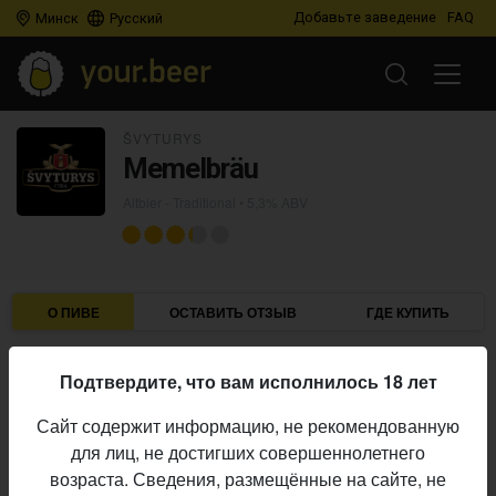
Добавьте заведение
FAQ
Минск
Русский
ŠVYTURYS
Memelbräu
Altbier - Traditional
• 5,3% ABV
О ПИВЕ
ОСТАВИТЬ ОТЗЫВ
ГДЕ КУПИТЬ
Švyturys
Пивоварня:
Подтвердите, что вам исполнилось 18 лет
Altbier - Traditional
Стиль:
Сайт содержит информацию, не рекомендованную
5,3%
Алкоголь:
для лиц, не достигших совершеннолетнего
постоянный выпуск
Производство:
возраста. Сведения, размещённые на сайте, не
Начало