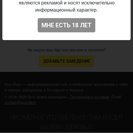
Начало
являются рекламой и носят исключительно
10.10.2022
выпуска:
информационный характер.
4.156
Оценка:
МНЕ ЕСТЬ 18 ЛЕТ
Не нашли ваш бар или магазин в каталоге?
ДОБАВЬТЕ ЗАВЕДЕНИЕ
Your.Beer — информационный сайт и мобильное приложение о пиве
и пивных заведениях в Беларуси и Украине
© 2016–2026 Все права защищены.
Положения и условия
. Email:
contact@your.beer
ЧРЕЗМЕРНОЕ УПОТРЕБЛЕНИЕ ПИВА ВРЕДИТ
ВАШЕМУ ЗДОРОВЬЮ