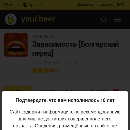
Добавьте заведение
FAQ
Минск
Русский
4BREWERS
Зависимость [Болгарский
перец]
Sour - Other Gose
• 4,5% ABV
О ПИВЕ
ОСТАВИТЬ ОТЗЫВ
ГДЕ КУПИТЬ
7
Подтвердите, что вам исполнилось 18 лет
4BREWERS
Пивоварня:
Сайт содержит информацию, не рекомендованную
Sour - Other Gose
Стиль:
для лиц, не достигших совершеннолетнего
4,5%
Алкоголь:
возраста. Сведения, размещённые на сайте, не