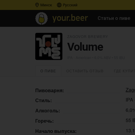
Минск
Русский
Статьи о пиве
ZAGOVOR BREWERY
Volume
IPA - American
• 6,0% ABV • 55 IBU
О ПИВЕ
ОСТАВИТЬ ОТЗЫВ
ГДЕ КУПИ
Zag
Пивоварня:
IPA 
Стиль:
6,0
Алкоголь:
55 
Горечь:
13.
Начало выпуска: