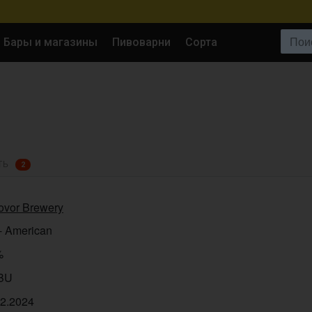
Поиск:
Бары и магазины
Пивоварни
Сорта
ТЬ
2
ovor Brewery
- American
%
IBU
12.2024