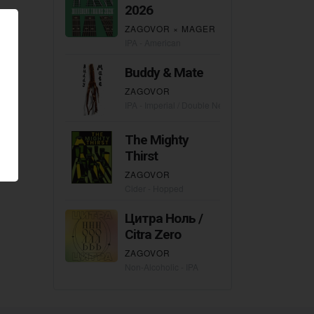
2026
ZAGOVOR
×
MAGER
IPA - American
Buddy & Mate
ZAGOVOR
IPA - Imperial / Double New England / Hazy
The Mighty
Thirst
ZAGOVOR
Cider - Hopped
Цитра Ноль /
Citra Zero
ZAGOVOR
Non-Alcoholic - IPA