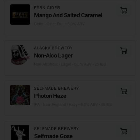
FЁRN CIDER
Mango And Salted Caramel
Cider - Other Fruit
• 5,0% ABV
ALASKA BREWERY
Non-Alco Lager
Non-Alcoholic - Lager
• 0,5% ABV • 25 IBU
SELFMADE BREWERY
Photon Haze
IPA - New England / Hazy
• 6,0% ABV • 45 IBU
SELFMADE BREWERY
Selfmade Gose