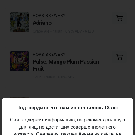
HOPS BREWERY
Adriano
Grape Ale - Italian
• 6,9% ABV • 6 IBU
HOPS BREWERY
Pulse. Mango Plum Passion
Fruit
Sour - Fruited
• 6,0% ABV
BIERSTAAT
Подтвердите, что вам исполнилось 18 лет
Zero Вайб
Non-Alcoholic - Lager
• 0,5% ABV
Сайт содержит информацию, не рекомендованную
для лиц, не достигших совершеннолетнего
возраста. Сведения, размещённые на сайте, не