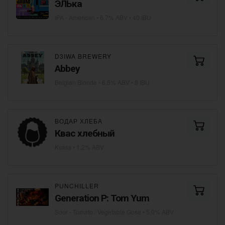
ЭЛЬка
IPA - American
• 6,7% ABV • 40 IBU
D3IWA BREWERY
Abbey
Belgian Blonde
• 6,5% ABV • 8 IBU
ВОДАР ХЛЕБА
Квас хлебный
Kvass
• 1,2% ABV
PUNCHILLER
Generation P: Tom Yum
Sour - Tomato / Vegetable Gose
• 5,0% ABV