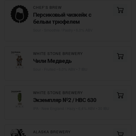
CHEF’S BREW
Персиковый чизкейк с
белым трюфелем
Sour - Smoothie / Pastry
• 6,0% ABV
WHITE STONE BREWERY
Чили Медведь
Sour - Fruited
• 6,0% ABV • 7 IBU
WHITE STONE BREWERY
Экземпляр №2 / HBC 630
IPA - New England / Hazy
• 6,4% ABV • 30 IBU
ALASKA BREWERY