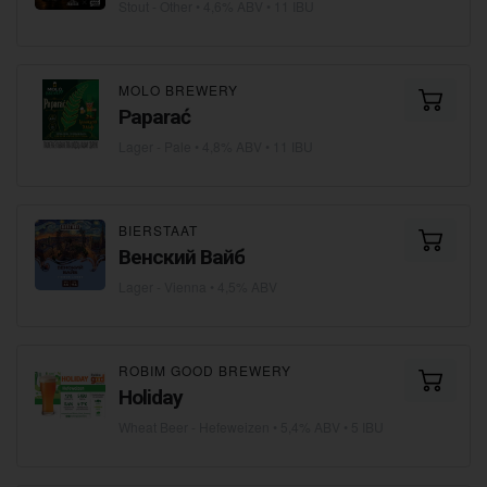
Stout - Other
• 4,6% ABV • 11 IBU
MOLO BREWERY
Paparać
Lager - Pale
• 4,8% ABV • 11 IBU
BIERSTAAT
Венский Вайб
Lager - Vienna
• 4,5% ABV
ROBIM GOOD BREWERY
Holiday
Wheat Beer - Hefeweizen
• 5,4% ABV • 5 IBU