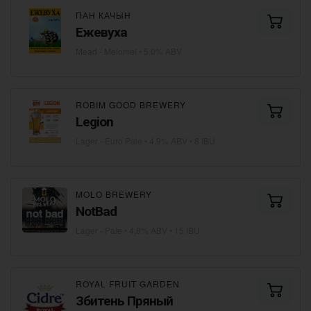
ПАН КАЧЫН
Ежевуха
Mead - Melomel
• 5,0% ABV
ROBIM GOOD BREWERY
Legion
Lager - Euro Pale
• 4,9% ABV • 8 IBU
MOLO BREWERY
NotBad
Lager - Pale
• 4,8% ABV • 15 IBU
ROYAL FRUIT GARDEN
Збитень Пряный