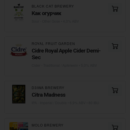
BLACK CAT BREWERY
Как огурчик
Sour - Other Gose
• 4,0% ABV
ROYAL FRUIT GARDEN
Cidre Royal Apple Cider Demi-
Sec
Cider - Traditional / Apfelwein
• 5,0% ABV
D3IWA BREWERY
Citra Madness
IPA - Imperial / Double
• 6,9% ABV • 80 IBU
MOLO BREWERY