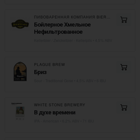
ПИВОВАРЕННАЯ КОМПАНИЯ BIERSTADT
Бойлерное Хмельное
Нефильтрованное
Kellerbier / Zwickelbier - Kellerpils
• 4,5% ABV
PLAGUE BREW
Бриз
Sour - Traditional Gose
• 4,5% ABV • 6 IBU
WHITE STONE BREWERY
В духе времени
IPA - American
• 6,2% ABV • 71 IBU