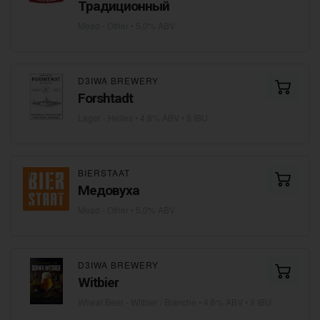
Традиционный
Mead - Other
• 5,0% ABV
D3IWA BREWERY
Forshtadt
Lager - Helles
• 4,8% ABV • 8 IBU
BIERSTAAT
Медовуха
Mead - Other
• 5,0% ABV
D3IWA BREWERY
Witbier
Wheat Beer - Witbier / Blanche
• 4,6% ABV • 9 IBU