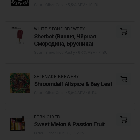
Sour - Other Gose
• 5,5% ABV • 10 IBU
WHITE STONE BREWERY
Sherbet (Вишня, Чёрная
Смородина, Брусника)
Sour - Smoothie / Pastry
• 6,0% ABV • 7 IBU
SELFMADE BREWERY
Shroomdalf Allspice & Bay Leaf
Sour - Other Gose
• 5,0% ABV • 8 IBU
FЁRN CIDER
Sweet Melon & Passion Fruit
Cider - Other Fruit
• 6,0% ABV