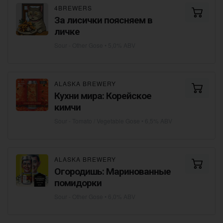
4BREWERS
За лисички поясняем в
личке
Sour - Other Gose
• 5,0% ABV
ALASKA BREWERY
Кухни мира: Корейское
кимчи
Sour - Tomato / Vegetable Gose
• 6,5% ABV
ALASKA BREWERY
Огородишь: Маринованные
помидорки
Sour - Other Gose
• 6,0% ABV