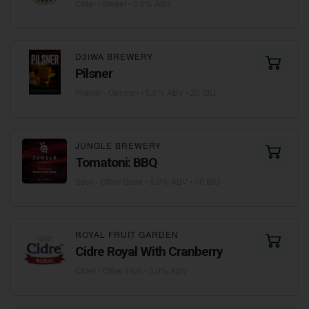
Cider - Sweet
• 5,0% ABV
D3IWA BREWERY
Pilsner
Pilsner - German
• 5,0% ABV • 20 IBU
JUNGLE BREWERY
Tomatoni: BBQ
Sour - Other Gose
• 5,0% ABV • 10 IBU
ROYAL FRUIT GARDEN
Cidre Royal With Cranberry
Cider - Other Fruit
• 5,0% ABV