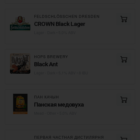
FELDSCHLÖSSCHEN DRESDEN
CROWN Black Lager
Lager - Dark
• 5,0% ABV
HOPS BREWERY
Black Ant
Lager - Dark
• 5,1% ABV • 8 IBU
ПАН КАЧЫН
Панская медовуха
Mead - Other
• 5,0% ABV
ПЕРВАЯ ЧАСТНАЯ ДИСТИЛЯРНЯ