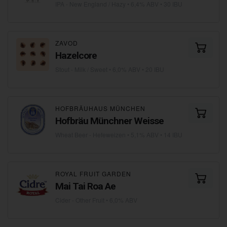
IPA - New England / Hazy
• 6,4% ABV • 30 IBU
ZAVOD
Hazelcore
Stout - Milk / Sweet
• 6,0% ABV • 20 IBU
HOFBRÄUHAUS MÜNCHEN
Hofbräu Münchner Weisse
Wheat Beer - Hefeweizen
• 5,1% ABV • 14 IBU
ROYAL FRUIT GARDEN
Mai Tai Roa Ae
Cider - Other Fruit
• 6,0% ABV