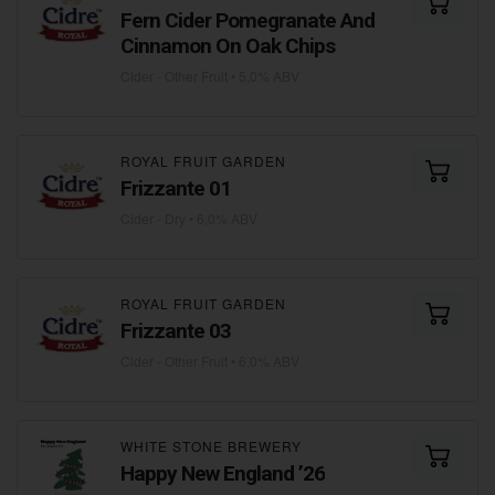
Fern Cider Pomegranate And
Cinnamon On Oak Chips
Cider - Other Fruit
• 5,0% ABV
ROYAL FRUIT GARDEN
Frizzante 01
Cider - Dry
• 6,0% ABV
ROYAL FRUIT GARDEN
Frizzante 03
Cider - Other Fruit
• 6,0% ABV
WHITE STONE BREWERY
Happy New England ’26