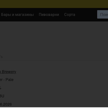
Поиск:
Бары и магазины
Пивоварни
Сорта
ТЬ
o Brewery
r - Pale
%
IBU
06.2026