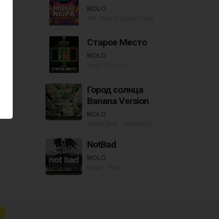
MOLO
IPA - New England / Hazy
Старое Место
MOLO
Stout - Irish Dry
Город солнца
Banana Version
MOLO
Wheat Beer - Hefeweizen
NotBad
MOLO
Lager - Pale