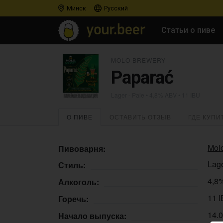
Минск
Русский
Статьи о пиве
MOLO BREWERY
Paparać
Lager - Pale
• 4,8% ABV • 11 IBU
О ПИВЕ
ОСТАВИТЬ ОТЗЫВ
ГДЕ КУПИ
Mol
Пивоварня:
Lage
Стиль:
4,8
Алкоголь:
11 
Горечь:
14.
Начало выпуска: