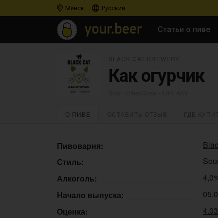
Минск
Русский
Статьи о пиве
BLACK CAT BREWERY
Как огурчик
Sour - Other Gose
• 4,0% ABV
О ПИВЕ
ОСТАВИТЬ ОТЗЫВ
ГДЕ КУПИ
Bla
Пивоварня:
Sour
Стиль:
4,0
Алкоголь:
05.
Начало выпуска:
4.0
Оценка: