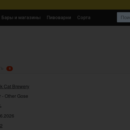
Поиск:
Бары и магазины
Пивоварни
Сорта
ТЬ
8
ck Cat Brewery
 - Other Gose
%
06.2026
32