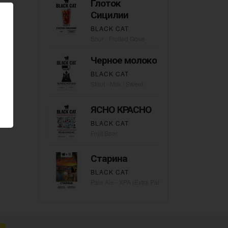
Глоток
Сицилии
BLACK CAT
Sour - Fruited Gose
Черное молоко
BLACK CAT
Stout - Milk / Sweet
ЯСНО КРАСНО
BLACK CAT
Fruit Beer
Старина
BLACK CAT
Pale Ale - XPA (Extra Pale)