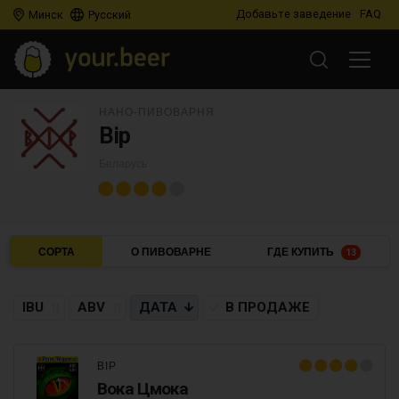
Добавьте заведение
FAQ
Минск
Русский
НАНО-ПИВОВАРНЯ
Вір
Беларусь
СОРТА
О ПИВОВАРНЕ
ГДЕ КУПИТЬ
13
IBU
ABV
ДАТА
В ПРОДАЖЕ
ВІР
Вока Цмока