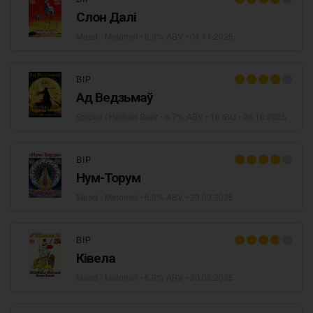
Слон Далі
Mead - Melomel
• 6,9% ABV •
04.11.2025
ВІР
Ад Ведзьмаў
Spiced / Herbed Beer
• 6,7% ABV • 10 IBU •
28.10.2025
ВІР
Нум-Торум
Mead - Melomel
• 6,9% ABV •
23.09.2025
ВІР
Ківела
Mead - Melomel
• 6,9% ABV •
20.08.2025