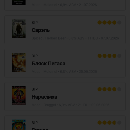
Mead - Melomel
• 6,9% ABV •
21.07.2026
ВІР
Сарэль
Spiced / Herbed Beer
• 5,8% ABV • 11 IBU •
07.07.2026
ВІР
Бляск Пегаса
Mead - Melomel
• 6,8% ABV •
25.06.2026
ВІР
Нарасiмха
Mead - Braggot
• 6,9% ABV • 21 IBU •
02.06.2026
ВІР