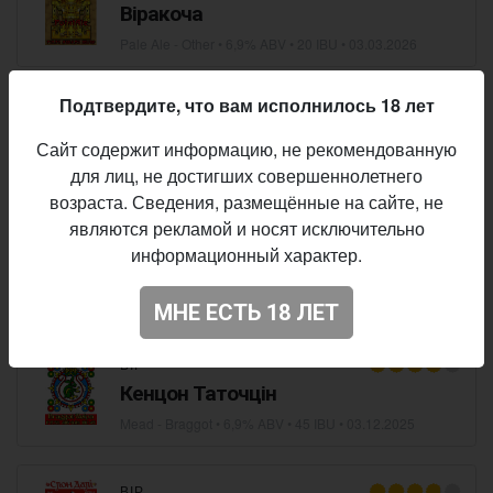
Віракоча
Pale Ale - Other
• 6,9% ABV • 20 IBU •
03.03.2026
Подтвердите, что вам исполнилось 18 лет
ВІР
Вішну
Сайт содержит информацию, не рекомендованную
Fruit Beer
• 6,8% ABV • 17 IBU •
06.01.2026
для лиц, не достигших совершеннолетнего
возраста. Сведения, размещённые на сайте, не
являются рекламой и носят исключительно
ВІР
информационный характер.
Пята Ахіла
Spiced / Herbed Beer
• 6,6% ABV • 44 IBU •
16.12.2025
МНЕ ЕСТЬ 18 ЛЕТ
ВІР
Кенцон Таточцін
Mead - Braggot
• 6,9% ABV • 45 IBU •
03.12.2025
ВІР