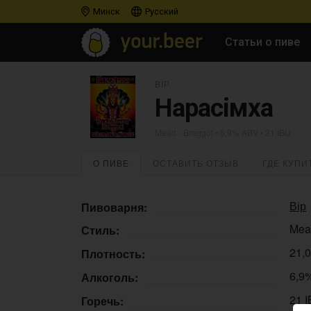
Минск
Русский
Статьи о пиве
ВІР
Нарасiмха
Mead - Braggot
• 6,9% ABV • 21 IBU
О ПИВЕ
ОСТАВИТЬ ОТЗЫВ
ГДЕ КУПИ
Вір
Пивоварня:
Mea
Стиль:
21,
Плотность:
6,9
Алкоголь:
21 
Горечь: