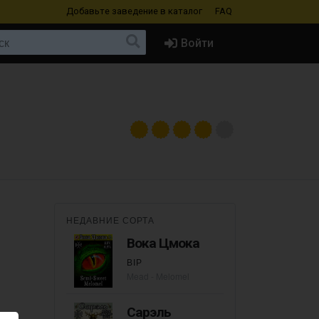
Добавьте заведение
в каталог
FAQ
Войти
НЕДАВНИЕ СОРТА
Вока Цмока
ВІР
Mead - Melomel
Сарэль