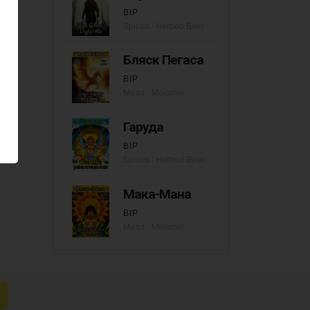
ВІР
Spiced / Herbed Beer
Бляск Пегаса
ВІР
Mead - Melomel
Гаруда
ВІР
Spiced / Herbed Beer
Мака-Мана
ВІР
Mead - Melomel