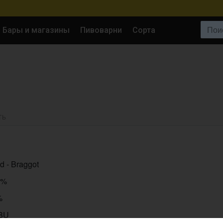
Поиск:
Бары и магазины
Пивоварни
Сорта
ТЬ
d - Braggot
0%
%
IBU