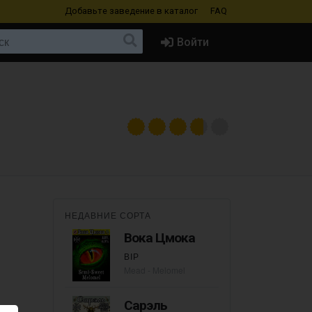
Добавьте заведение
в каталог
FAQ
Войти
НЕДАВНИЕ СОРТА
Вока Цмока
ВІР
Mead - Melomel
Сарэль