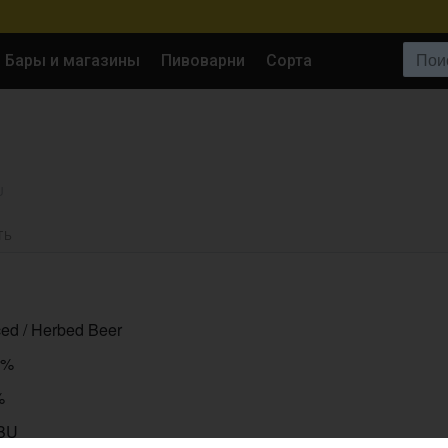
Поиск:
Бары и магазины
Пивоварни
Сорта
U
ТЬ
ed / Herbed Beer
1%
%
IBU