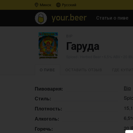
Минск
Русский
Статьи о пиве
ВІР
Гаруда
Spiced / Herbed Beer
• 6,5% ABV • 20 IB
О ПИВЕ
ОСТАВИТЬ ОТЗЫВ
ГДЕ КУПИ
Вір
Пивоварня:
Spic
Стиль:
15,
Плотность:
6,5
Алкоголь:
20 
Горечь: