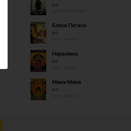
ВІР
Spiced / Herbed Beer
Бляск Пегаса
ВІР
Mead - Melomel
Нарасiмха
ВІР
Mead - Braggot
Мака-Мана
ВІР
Mead - Melomel