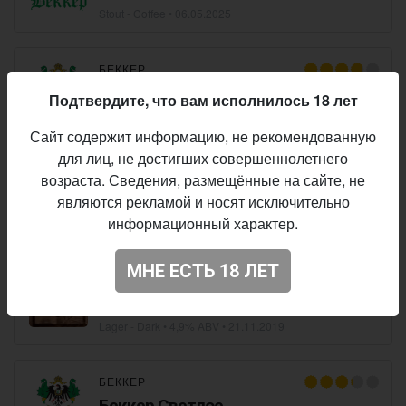
Stout - Coffee
•
06.05.2025
БЕККЕР
Беккер Светлое Нефильтрованное
Подтвердите, что вам исполнилось 18 лет
Kellerbier / Zwickelbier - Kellerpils
• 5,0% ABV •
01.04.2022
Сайт содержит информацию, не рекомендованную
для лиц, не достигших совершеннолетнего
БЕККЕР
возраста. Сведения, размещённые на сайте, не
Bulldog
являются рекламой и носят исключительно
информационный характер.
Lager - Pale
• 5,0% ABV •
21.11.2019
МНЕ ЕСТЬ 18 ЛЕТ
БЕККЕР
Jagger
Lager - Dark
• 4,9% ABV •
21.11.2019
БЕККЕР
Беккер Светлое