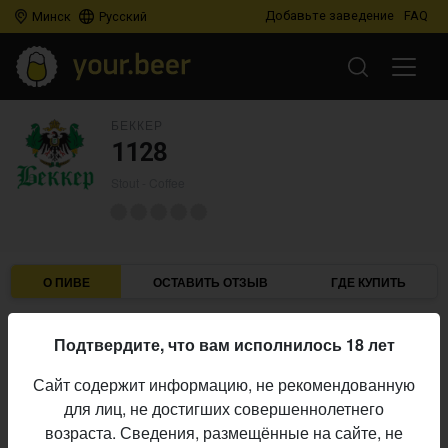
Добавьте заведение
FAQ
Минск
Русский
БЕККЕР
1128
Stout - Coffee
О ПИВЕ
ОСТАВИТЬ ОТЗЫВ
ГДЕ КУПИТЬ
Беккер
Пивоварня:
Подтвердите, что вам исполнилось 18 лет
Stout - Coffee
Стиль:
Сайт содержит информацию, не рекомендованную
Начало
для лиц, не достигших совершеннолетнего
06.05.2025
выпуска:
возраста. Сведения, размещённые на сайте, не
N/A
Оценка: