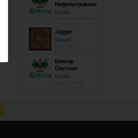
Нефильтрованное
БЕККЕР
Kellerbier / Zwickelbier - Kellerpils
Jagger
БЕККЕР
Lager - Dark
Беккер
Светлое
БЕККЕР
Lager - Euro Pale