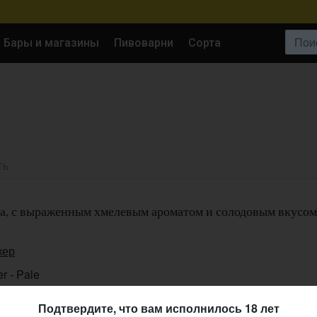
Поиск:
Бары и магазины
Пивоварни
Сорта
ТЬ
та, с выраженным хмелевым ароматом и солодовым вкусом
кер
r - Pale
0%
Подтвердите, что вам исполнилось 18 лет