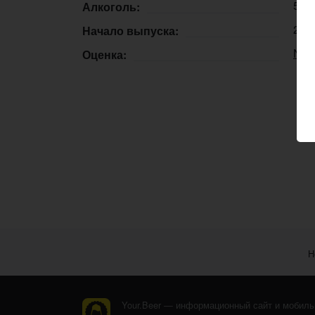
5,0
Алкоголь:
21.
Начало выпуска:
N/A
Оценка:
Н
Your.Beer — информационный сайт и мобиль