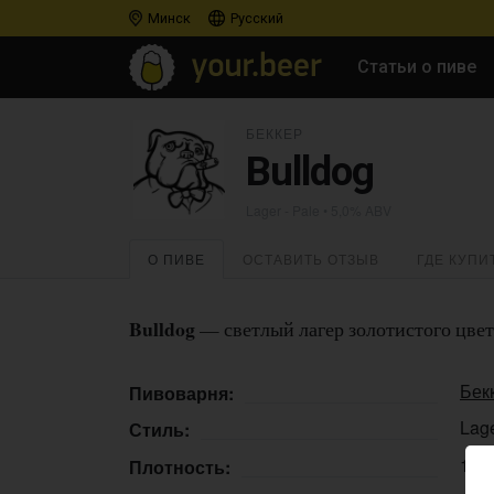
Минск
Русский
Статьи о пиве
БЕККЕР
Bulldog
Lager - Pale
• 5,0% ABV
О ПИВЕ
ОСТАВИТЬ ОТЗЫВ
ГДЕ КУПИ
Bulldog
— светлый лагер золотистого цве
Бек
Пивоварня:
Lage
Стиль:
12,
Плотность: