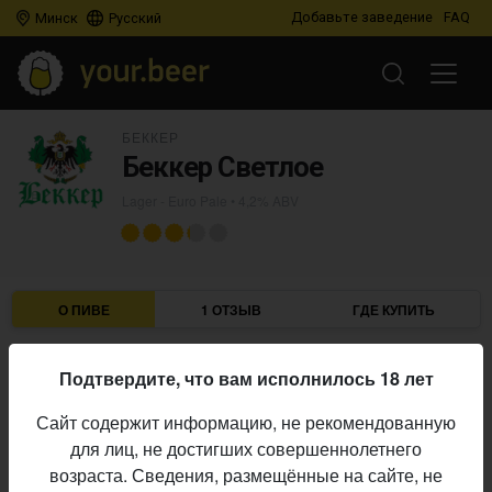
Добавьте заведение
FAQ
Минск
Русский
БЕККЕР
Беккер Светлое
Lager - Euro Pale
• 4,2% ABV
О ПИВЕ
1 ОТЗЫВ
ГДЕ КУПИТЬ
Беккер
Пивоварня:
Подтвердите, что вам исполнилось 18 лет
Lager - Euro Pale
Стиль:
Сайт содержит информацию, не рекомендованную
12,0%
Плотность:
для лиц, не достигших совершеннолетнего
4,2%
Алкоголь:
возраста. Сведения, размещённые на сайте, не
Начало