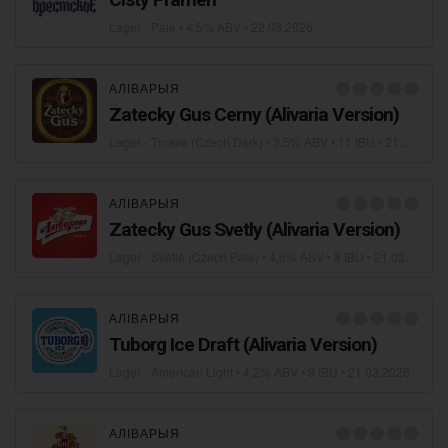
Lager - Pale
• 4,5% ABV •
22.03.2026
АЛІВАРЫЯ
Zatecky Gus Cerny (Alivaria Version)
Lager - Tmavé (Czech Dark)
• 3,5% ABV • 11 IBU •
21.03.2026
АЛІВАРЫЯ
Zatecky Gus Svetly (Alivaria Version)
Lager - Světlé (Czech Pale)
• 4,6% ABV • 8 IBU •
21.03.2026
АЛІВАРЫЯ
Tuborg Ice Draft (Alivaria Version)
Lager - American Light
• 4,2% ABV • 9 IBU •
21.03.2026
АЛІВАРЫЯ