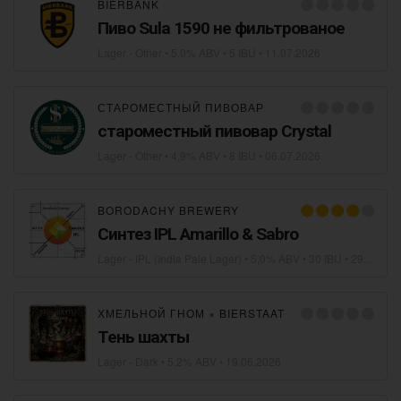
BIERBANK
Пиво Sula 1590 не фильтрованое
Lager - Other
• 5,0% ABV • 5 IBU •
11.07.2026
СТАРОМЕСТНЫЙ ПИВОВАР
староместный пивовар Crystal
Lager - Other
• 4,9% ABV • 8 IBU •
06.07.2026
BORODACHY BREWERY
Синтез IPL Amarillo & Sabro
Lager - IPL (India Pale Lager)
• 5,0% ABV • 30 IBU •
29.06.2026
ХМЕЛЬНОЙ ГНОМ
×
BIERSTAAT
Тень шахты
Lager - Dark
• 5,2% ABV •
19.06.2026