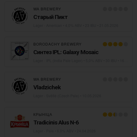
WA BREWERY
Старый Пикт
Lager - American
• 4,0% ABV • 23 IBU •
21.05.2026
BORODACHY BREWERY
Синтез IPL: Galaxy Mosaic
Lager - IPL (India Pale Lager)
• 5,0% ABV • 30 IBU •
16.05.2026
WA BREWERY
Vladzichek
Lager - Světlé (Czech Pale)
•
10.05.2026
КРЫНІЦА
Tradicinis Alus N-6
Lager - Pale
• 6,0% ABV •
24.04.2026