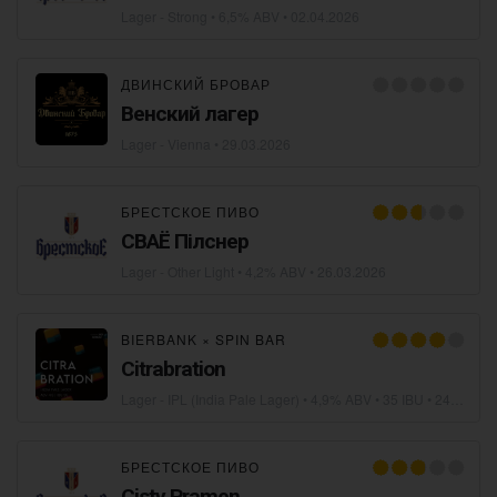
Lager - Strong
• 6,5% ABV •
02.04.2026
ДВИНСКИЙ БРОВАР
Венский лагер
Lager - Vienna
•
29.03.2026
БРЕСТСКОЕ ПИВО
СВАЁ Пілснер
Lager - Other Light
• 4,2% ABV •
26.03.2026
BIERBANK
×
SPIN BAR
Citrabration
Lager - IPL (India Pale Lager)
• 4,9% ABV • 35 IBU •
24.03.2026
БРЕСТСКОЕ ПИВО
Cisty Pramen