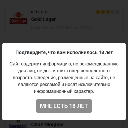
КРЫНІЦА
Gold Lager
Lager - Helles
• 5,0% ABV •
23.04.2026
WA BREWERY
Подтвердите, что вам исполнилось 18 лет
Far East
Lager - Japanese Rice
• 5,8% ABV • 27 IBU •
09.04.2026
Сайт содержит информацию, не рекомендованную
для лиц, не достигших совершеннолетнего
возраста. Сведения, размещённые на сайте, не
АЛІВАРЫЯ
являются рекламой и носят исключительно
Аливария симкое-цитра индийский
информационный характер.
пэйл эль в коллаборации с Робим
гуд
Lager - IPL (India Pale Lager)
• 6,0% ABV • 45 IBU •
08.04.2026
МНЕ ЕСТЬ 18 ЛЕТ
БРЕСТСКОЕ ПИВО
Сваё Моцнае