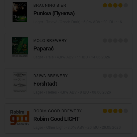
BRAUNING BIER
Punkva (Пунква)
Lager - Tmavé (Czech Dark)
• 5,0% ABV • 20 IBU •
16.06.2026
MOLO BREWERY
Paparać
Lager - Pale
• 4,8% ABV • 11 IBU •
14.06.2026
D3IWA BREWERY
Forshtadt
Lager - Helles
• 4,8% ABV • 8 IBU •
08.06.2026
ROBIM GOOD BREWERY
Robim Good LIGHT
Lager - Other Light
• 3,0% ABV • 20 IBU •
29.05.2026