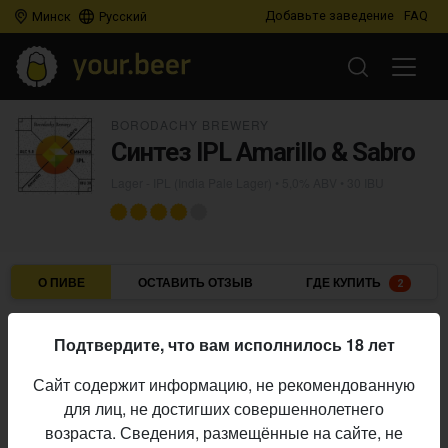
Добавьте заведение
FAQ
Минск
Русский
BORODACHY BREWERY
Синтез IPL Amarillo & Sabro
Lager - IPL (India Pale Lager)
• 5,0% ABV • 30 IBU
О ПИВЕ
ОСТАВИТЬ ОТЗЫВ
ГДЕ КУПИТЬ
2
Borodachy Brewery
Пивоварня:
Подтвердите, что вам исполнилось 18 лет
Lager - IPL (India Pale Lager)
Стиль:
Сайт содержит информацию, не рекомендованную
5,0%
Алкоголь:
для лиц, не достигших совершеннолетнего
30 IBU
Горечь:
возраста. Сведения, размещённые на сайте, не
Начало