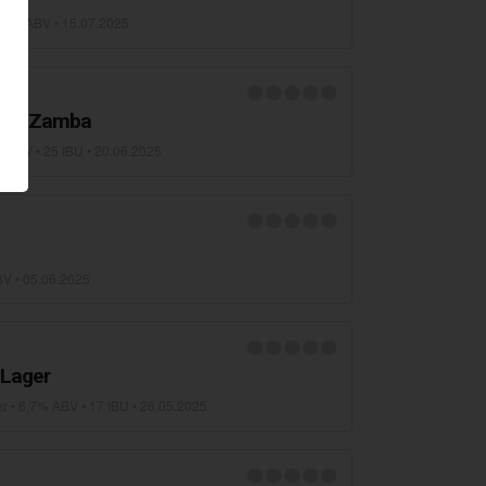
6,5% ABV •
15.07.2025
нер Zamba
 ABV • 25 IBU •
20.06.2025
BV •
05.06.2025
 Lager
er
• 6,7% ABV • 17 IBU •
26.05.2025