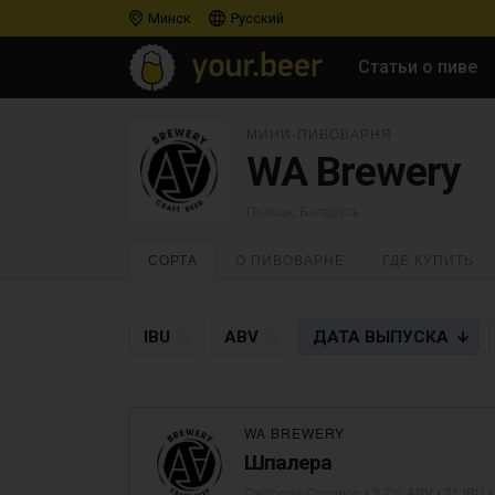
Минск
Русский
Статьи о пиве
МИНИ-ПИВОВАРНЯ
WA Brewery
Полоцк, Беларусь
СОРТА
О ПИВОВАРНЕ
ГДЕ КУПИТЬ
IBU
ABV
ДАТА
ВЫПУСКА
WA BREWERY
Шпалера
California Common
• 3,7% ABV • 21 IBU 