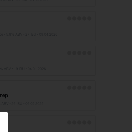
ce
• 5,8% ABV • 27 IBU •
09.04.2026
1% ABV • 19 IBU •
04.01.2026
гер
 ABV • 26 IBU •
06.09.2025
t