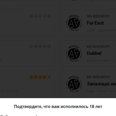
WA BREWERY
Far East
Lager - Japanese Ri
WA BREWERY
Dubbel
26
Belgian Dubbel
• 6,
WA BREWERY
Запалоцкi ла
•
31.12.2025
Lager - Helles
• 4,9%
Подтвердите, что вам исполнилось 18 лет
WA BREWERY
Mead And Min