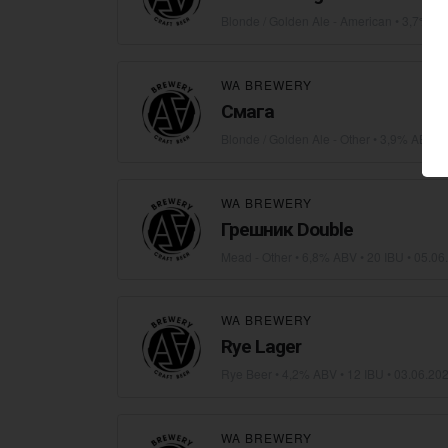
Blonde / Golden Ale - American
• 3,7% AB
WA BREWERY
Смага
Blonde / Golden Ale - Other
• 3,9% ABV • 
WA BREWERY
Грешник Double
Mead - Other
• 6,8% ABV • 20 IBU •
05.06
WA BREWERY
Rye Lager
Rye Beer
• 4,2% ABV • 12 IBU •
03.06.20
WA BREWERY