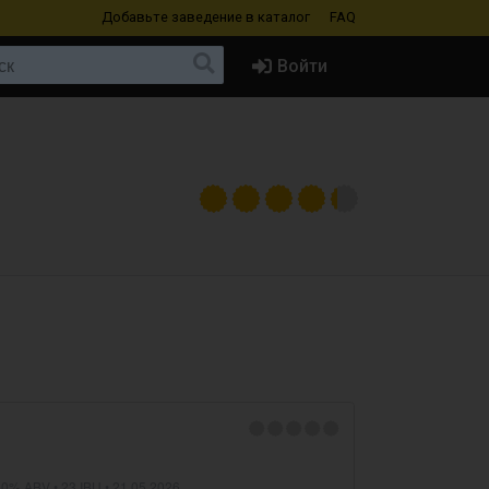
Добавьте заведение
в каталог
FAQ
Войти
,0% ABV • 23 IBU •
21.05.2026