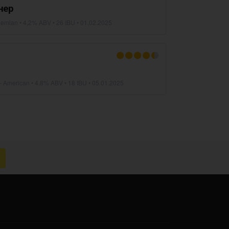
нер
ohemian
• 4,2% ABV • 26 IBU •
01.02.2025
 - American
• 4,8% ABV • 18 IBU •
05.01.2025