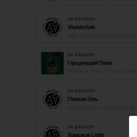
WA BREWERY
Vladzichek
Lager - Světlé (Czech Pale)
•
10.05.2026
WA BREWERY
Гарцующий Пони
Rye Beer
• 5,1% ABV • 27 IBU •
15.03.20
WA BREWERY
Папкин Эль
Pumpkin / Yam Beer
• 6,1% ABV • 16 IBU 
WA BREWERY
Хомское Light