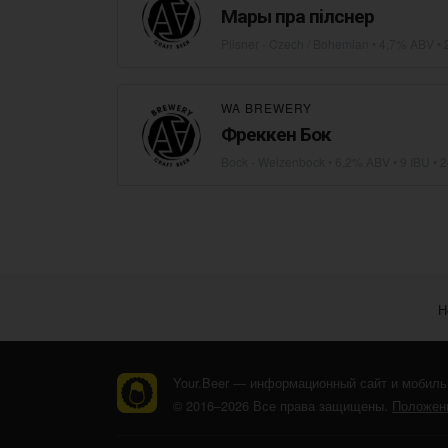
Мары пра пiлснер
Pilsner - Czech / Bohemian
• 4,7% ABV • 
WA BREWERY
Фреккен Бок
Bock - Weizenbock
• 6,2% ABV • 9 IBU •
2
Н
Your.Beer — информационный сайт и мобиль
© 2016–2026 Все права защищены.
Положени