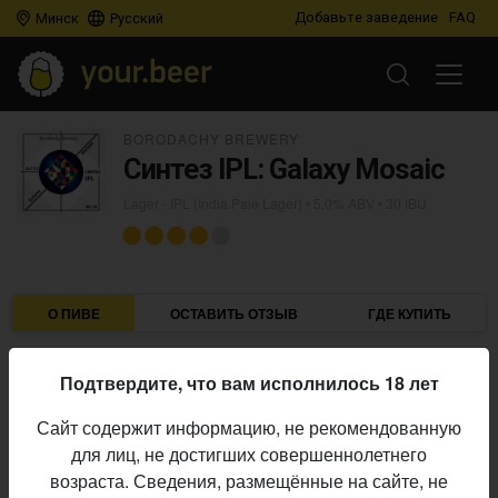
Добавьте заведение
FAQ
Минск
Русский
BORODACHY BREWERY
Синтез IPL: Galaxy Mosaic
Lager - IPL (India Pale Lager)
• 5,0% ABV • 30 IBU
О ПИВЕ
ОСТАВИТЬ ОТЗЫВ
ГДЕ КУПИТЬ
Borodachy Brewery
Пивоварня:
Подтвердите, что вам исполнилось 18 лет
Lager - IPL (India Pale Lager)
Стиль:
Сайт содержит информацию, не рекомендованную
5,0%
Алкоголь:
для лиц, не достигших совершеннолетнего
30 IBU
Горечь:
возраста. Сведения, размещённые на сайте, не
Начало