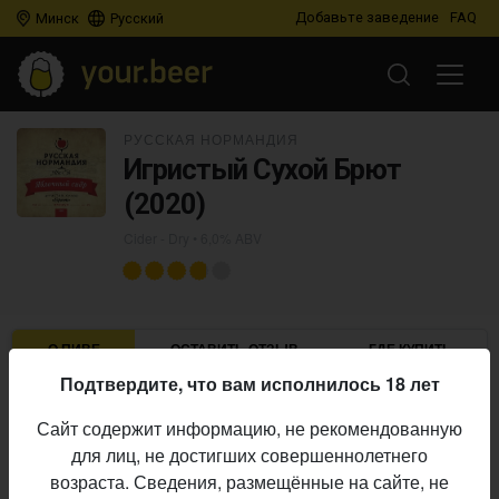
Добавьте заведение
FAQ
Минск
Русский
РУССКАЯ НОРМАНДИЯ
Игристый Сухой Брют
(2020)
Cider - Dry
• 6,0% ABV
О ПИВЕ
ОСТАВИТЬ ОТЗЫВ
ГДЕ КУПИТЬ
Подтвердите, что вам исполнилось 18 лет
Русская Нормандия
Пивоварня:
Сайт содержит информацию, не рекомендованную
Cider - Dry
Стиль:
для лиц, не достигших совершеннолетнего
6,0%
Алкоголь:
возраста. Сведения, размещённые на сайте, не
Начало