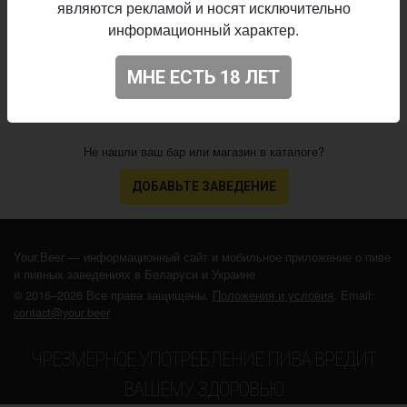
являются рекламой и носят исключительно
18.04.2021
выпуска:
информационный характер.
3.797
Оценка:
МНЕ ЕСТЬ 18 ЛЕТ
Не нашли ваш бар или магазин в каталоге?
ДОБАВЬТЕ ЗАВЕДЕНИЕ
Your.Beer — информационный сайт и мобильное приложение о пиве
и пивных заведениях в Беларуси и Украине
© 2016–2026 Все права защищены.
Положения и условия
. Email:
contact@your.beer
ЧРЕЗМЕРНОЕ УПОТРЕБЛЕНИЕ ПИВА ВРЕДИТ
ВАШЕМУ ЗДОРОВЬЮ