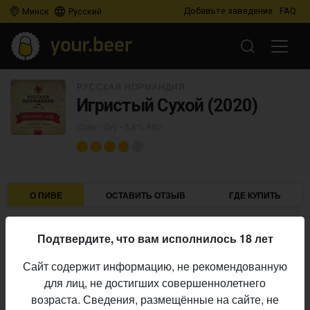
Добавьте заведение
FAQ
Минск
Русский
РУССКАЯ НОРМАНДИЯ
Игристый Сухой (2020)
Cider - Dry
• 5,8% ABV
О ПИВЕ
ОСТАВИТЬ ОТЗЫВ
ГДЕ КУПИТЬ
Русская Нормандия
Пивоварня:
Подтвердите, что вам исполнилось 18 лет
Cider - Dry
Стиль:
Сайт содержит информацию, не рекомендованную
5,8%
Алкоголь:
для лиц, не достигших совершеннолетнего
Начало
возраста. Сведения, размещённые на сайте, не
18.04.2021
выпуска: