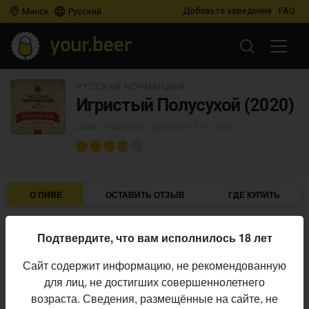
Добавьте заведение
FAQ
Минск
Русский
РУССКАЯ НОРМАНДИЯ
Игристый Полусухой (2020)
Cider - Traditional / Apfelwein
• 5,4% ABV
О ПИВЕ
ОСТАВИТЬ ОТЗЫВ
ГДЕ КУПИТЬ
Русская Нормандия
Пивоварня:
Подтвердите, что вам исполнилось 18 лет
Cider - Traditional / Apfelwein
Стиль:
Сайт содержит информацию, не рекомендованную
5,4%
Алкоголь:
для лиц, не достигших совершеннолетнего
Начало
возраста. Сведения, размещённые на сайте, не
01.06.2021
выпуска: