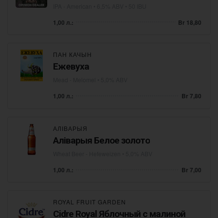
IPA - American
• 6,5% ABV • 50 IBU
1,00 л.:
Br 18,80
ПАН КАЧЫН
Ежевуха
Mead - Melomel
• 5,0% ABV
1,00 л.:
Br 7,80
АЛІВАРЫЯ
Аліварыя Белое золото
Wheat Beer - Hefeweizen
• 5,0% ABV
1,00 л.:
Br 7,00
ROYAL FRUIT GARDEN
Cidre Royal Яблочный с малиной