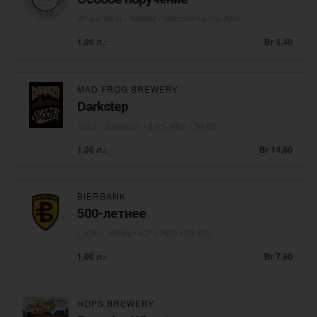
Wheat Beer - Witbier / Blanche
• 5,0% ABV
1,00 л.:
Br 8,40
MAD FROG BREWERY
Darkstep
Stout - American
• 6,0% ABV • 50 IBU
1,00 л.:
Br 14,80
BIERBANK
500-летнее
Lager - Helles
• 4,2% ABV • 20 IBU
1,00 л.:
Br 7,80
HOPS BREWERY