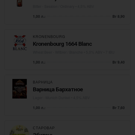
Bitter - Session / Ordinary
• 4,5% ABV
1,00 л.:
Br 8,90
KRONENBOURG
Kronenbourg 1664 Blanc
Wheat Beer - Witbier / Blanche
• 5,0% ABV • 7 IBU
1,00 л.:
Br 9,40
ВАРНИЦА
Варница Бархатное
Lager - Munich Dunkel
• 4,5% ABV
1,00 л.:
Br 7,60
СТАРОВАР