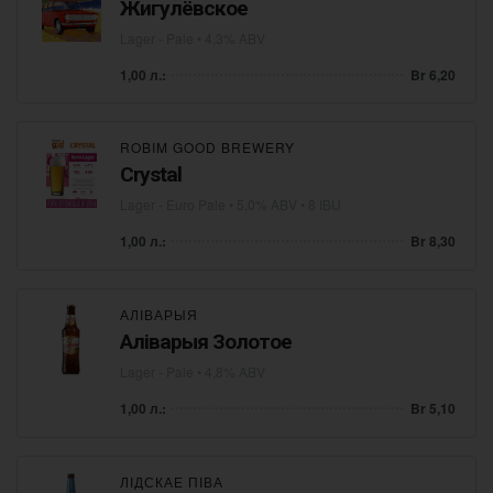
Жигулёвское
Lager - Pale
• 4,3% ABV
1,00 л.:
Br 6,20
ROBIM GOOD BREWERY
Crystal
Lager - Euro Pale
• 5,0% ABV • 8 IBU
1,00 л.:
Br 8,30
АЛІВАРЫЯ
Аліварыя Золотое
Lager - Pale
• 4,8% ABV
1,00 л.:
Br 5,10
ЛІДСКАЕ ПІВА