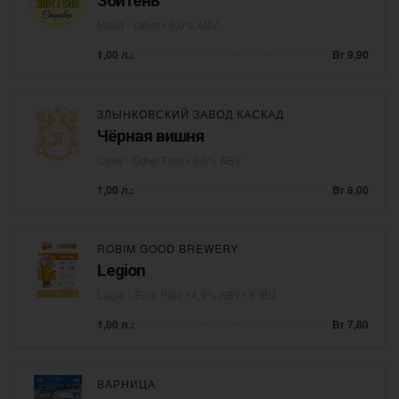
Збитень
Mead - Other
• 6,0% ABV
1,00 л.:
Br 9,90
ЗЛЫНКОВСКИЙ ЗАВОД КАСКАД
Чёрная вишня
Cider - Other Fruit
• 6,0% ABV
1,00 л.:
Br 8,00
ROBIM GOOD BREWERY
Legion
Lager - Euro Pale
• 4,9% ABV • 8 IBU
1,00 л.:
Br 7,80
ВАРНИЦА