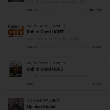
Sour - Tomato / Vegetable Gose
• 6,0% ABV
1,00 л.:
Br 14,80
ROBIM GOOD BREWERY
Robim Good LIGHT
Lager - Other Light
• 3,0% ABV • 20 IBU
1,00 л.:
Br 7,60
ROBIM GOOD BREWERY
Robim Good NORD
Pilsner - Czech / Bohemian
• 4,8% ABV • 30 IBU
1,00 л.:
Br 9,20
MIDNIGHT PROJECT
Opinion Dealer