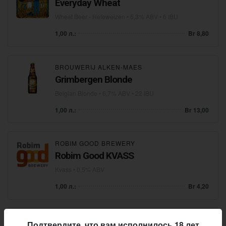
Everyday Wheat
Wheat Beer - Hefeweizen
• 5,3% ABV • 6 IBU
1,00 л.:
Br 8,80
BROUWERIJ ALKEN-MAES
Grimbergen Blonde
Belgian Blonde
• 6,7% ABV • 22 IBU
1,00 л.:
Br 13,00
ROBIM GOOD BREWERY
Robim Good KVASS
Kvass
• 0,5% ABV
1,00 л.:
Br 4,20
KRONENBOURG
Подтвердите, что вам исполнилось 18 лет