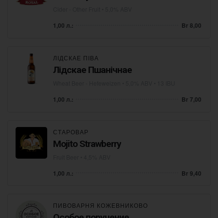
Cider - Other Fruit
• 5,0% ABV
1,00 л.:
Br 8,00
ЛІДСКАЕ ПІВА
Лідскае Пшанічнае
Wheat Beer - Hefeweizen
• 5,0% ABV • 13 IBU
1,00 л.:
Br 7,00
СТАРОВАР
Mojito Strawberry
Fruit Beer
• 4,5% ABV
1,00 л.:
Br 9,40
ПИВОВАРНЯ КОЖЕВНИКОВО
Особое поручение