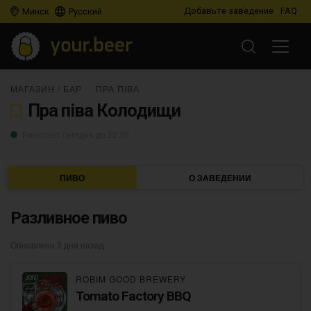
Добавьте заведение
FAQ
Минск
Русский
МАГАЗИН
/
БАР
ПРА ПІВА
Пра піва Колодищи
Работает сегодня до 22:30
ПИВО
О ЗАВЕДЕНИИ
Разливное пиво
Обновлено 3 дня назад
ROBIM GOOD BREWERY
Tomato Factory BBQ