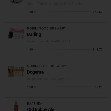
Cider - Traditional / Apfelwein
• 6,5% ABV
1,00 л.:
Br 9,50
ROBIM GOOD BREWERY
Darling
Lager - Dark
• 4,7% ABV • 8 IBU
1,00 л.:
Br 8,70
ROBIM GOOD BREWERY
Bogema
Belgian Blonde
• 6,4% ABV • 11 IBU
1,00 л.:
Br 9,20
БАЛТИКА
Old Bobby Ale