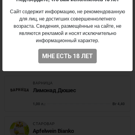
Grimbergen Double-Ambrée
Сайт содержит информацию, не рекомендованную
Belgian Dubbel
• 6,5% ABV • 22 IBU
для лиц, не достигших совершеннолетнего
1,00 л.:
Br 16,00
возраста. Сведения, размещённые на сайте, не
являются рекламой и носят исключительно
информационный характер.
ВАРНИЦА
Лимонад Тархун
МНЕ ЕСТЬ 18 ЛЕТ
1,00 л.:
Br 4,40
ВАРНИЦА
Лимонад Дюшес
1,00 л.:
Br 4,40
СТАРОВАР
Apfelwein Bianko