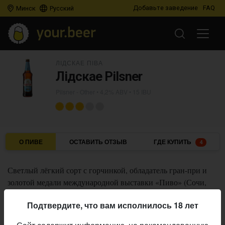
Добавьте заведение
FAQ
Минск
Русский
ЛІДСКАЕ ПІВА
Лідскае Pilsner
Pilsner - Other
• 4,2% ABV • 15 IBU
О ПИВЕ
ОСТАВИТЬ ОТЗЫВ
ГДЕ КУПИТЬ
4
Светлый лёгкий сорт с горчинкой, обладатель гран-при и
золотой медали международной выставки «Пиво» (Сочи,
2013 и 2014).
Подтвердите, что вам исполнилось 18 лет
Лідскае піва
Пивоварня: