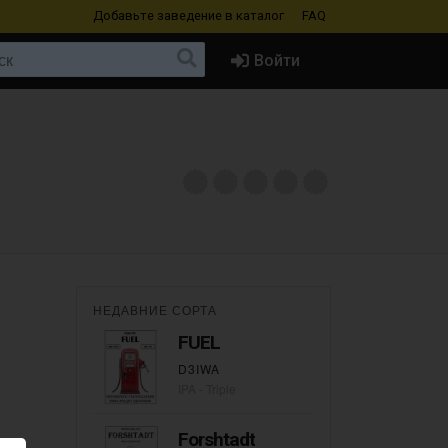
Добавьте заведение
в каталог
FAQ
Войти
НЕДАВНИЕ СОРТА
FUEL
D3IWA
IPA - Triple
Forshtadt