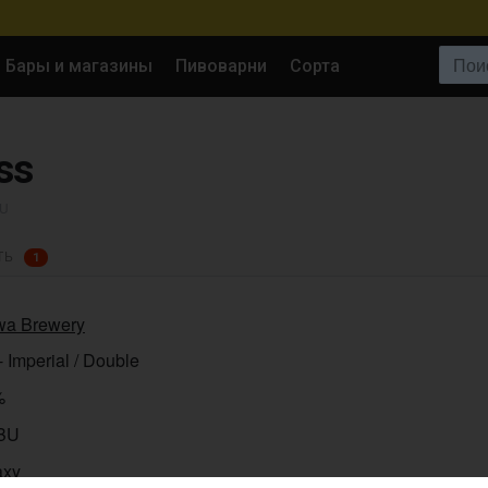
Поиск:
Бары и магазины
Пивоварни
Сорта
ss
BU
ТЬ
1
wa Brewery
- Imperial / Double
%
IBU
axy