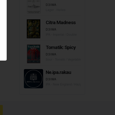
D3IWA
Lager - Helles
Citra Madness
D3IWA
IPA - Imperial / Double
Tomatik: Spicy
D3IWA
Sour - Tomato / Vegetable Gose
Ne.ipa.rakau
D3IWA
IPA - New England / Hazy