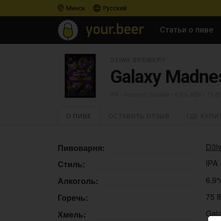
Минск
Русский
Статьи о пиве
D3IWA BREWERY
Galaxy Madne
IPA - Imperial / Double
• 6,9% ABV • 75 I
О ПИВЕ
ОСТАВИТЬ ОТЗЫВ
ГДЕ КУПИ
D3i
Пивоварня:
IPA 
Стиль:
6,9
Алкоголь:
75 
Горечь:
Gal
Хмель: