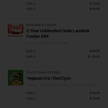
0,33 л.:
₴ 75,00
0,50 л.:
₴ 99,00
BROUWERIJ BOON
2-Year Unblended Oude Lambiek
Foeder #84
Lambic - Traditional
• 6,5% ABV
0,25 л.:
₴ 89,00
0,40 л.:
₴ 129,00
ТЕАТР ПИВА ПРАВДА
Червоні Очі / Red Eyes
Red Ale - American Amber / Red
• 5,8% ABV • 35 IBU
0,25 л.:
₴ 59,00
0,40 л.:
₴ 79,00