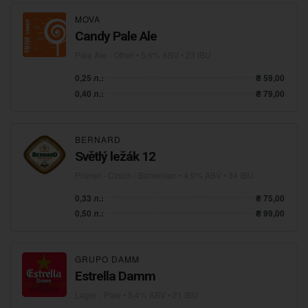
MOVA
Candy Pale Ale
Pale Ale - Other
• 5,6% ABV • 23 IBU
0,25 л.:
₴ 59,00
0,40 л.:
₴ 79,00
BERNARD
Světlý ležák 12
Pilsner - Czech / Bohemian
• 4,9% ABV • 34 IBU
0,33 л.:
₴ 75,00
0,50 л.:
₴ 99,00
GRUPO DAMM
Estrella Damm
Lager - Pale
• 5,4% ABV • 21 IBU