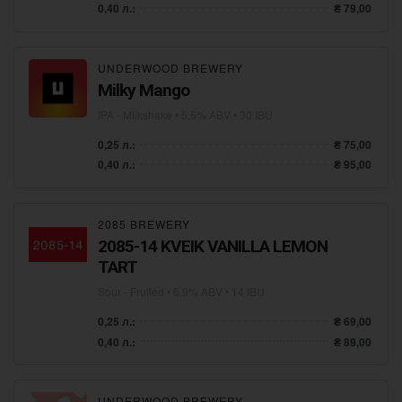
0,40 л.:
₴ 79,00
UNDERWOOD BREWERY
Milky Mango
IPA - Milkshake
• 5,5% ABV • 30 IBU
0,25 л.:
₴ 75,00
0,40 л.:
₴ 95,00
2085 BREWERY
2085-14 KVEIK VANILLA LEMON
TART
Sour - Fruited
• 6,9% ABV • 14 IBU
0,25 л.:
₴ 69,00
0,40 л.:
₴ 89,00
UNDERWOOD BREWERY