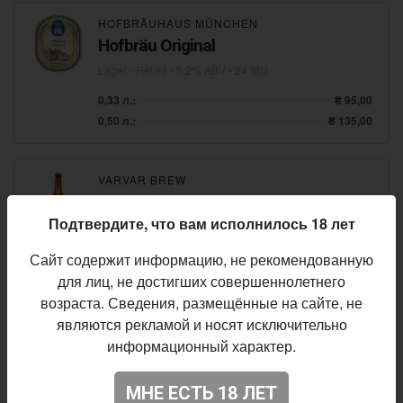
HOFBRÄUHAUS MÜNCHEN
Hofbräu Original
Lager - Helles
• 5,2% ABV • 24 IBU
0,33 л.:
₴ 95,00
0,50 л.:
₴ 135,00
VARVAR BREW
Captain Salt
Подтвердите, что вам исполнилось 18 лет
Sour - Traditional Gose
• 5,0% ABV • 10 IBU
0,25 л.:
₴ 59,00
Сайт содержит информацию, не рекомендованную
0,40 л.:
₴ 79,00
для лиц, не достигших совершеннолетнего
возраста. Сведения, размещённые на сайте, не
являются рекламой и носят исключительно
VARVAR BREW
информационный характер.
APA Citra
Pale Ale - American
• 5,0% ABV • 43 IBU
МНЕ ЕСТЬ 18 ЛЕТ