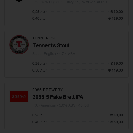
IPA - New England / Hazy
• 6,9% ABV • 30 IBU
0,25 л.:
₴ 89,00
0,40 л.:
₴ 129,00
TENNENT'S
Tennent's Stout
Stout - English
• 4,7% ABV
0,25 л.:
₴ 69,00
0,50 л.:
₴ 119,00
2085 BREWERY
2085-5 Fake Brett IPA
IPA - American
• 5,0% ABV • 45 IBU
0,25 л.:
₴ 69,00
0,40 л.:
₴ 89,00