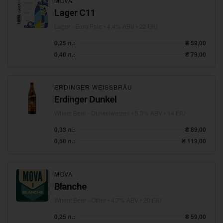
MOVA
Lager C11
Lager - Euro Pale
• 4,4% ABV • 22 IBU
0,25 л.:
₴ 59,00
0,40 л.:
₴ 79,00
ERDINGER WEISSBRÄU
Erdinger Dunkel
Wheat Beer - Dunkelweizen
• 5,3% ABV • 14 IBU
0,33 л.:
₴ 89,00
0,50 л.:
₴ 119,00
MOVA
Blanche
Wheat Beer - Other
• 4,7% ABV • 20 IBU
0,25 л.:
₴ 59,00