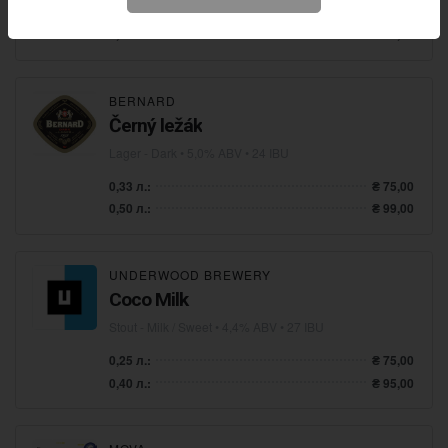
0,25 л.:
₴ 69,00
0,40 л.:
₴ 89,00
BERNARD
Černý ležák
Lager - Dark
• 5,0% ABV • 24 IBU
0,33 л.:
₴ 75,00
0,50 л.:
₴ 99,00
UNDERWOOD BREWERY
Coco Milk
Stout - Milk / Sweet
• 4,4% ABV • 27 IBU
0,25 л.:
₴ 75,00
0,40 л.:
₴ 95,00