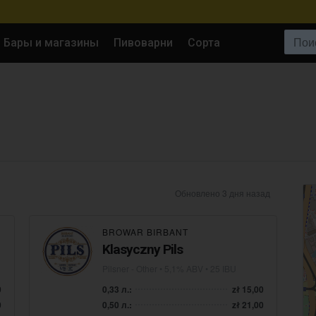
Поиск:
Бары и магазины
Пивоварни
Сорта
Обновлено 3 дня назад
BROWAR BIRBANT
Klasyczny Pils
Pilsner - Other
• 5,1% ABV • 25 IBU
0
0,33 л.:
zł 15,00
0
0,50 л.:
zł 21,00