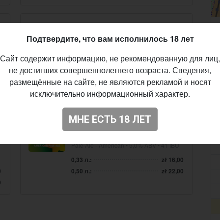
MARYENSZTADT
Sourtime Berliner Weisse
Подтвердите, что вам исполнилось 18 лет
Strawberry/Truskawka
Сайт содержит информацию, не рекомендованную для лиц,
Sour - Fruited Berliner Weisse
• 3,1% ABV
0
не достигших совершеннолетнего возраста. Сведения,
0
0,33 л.:
zł 16,00
размещённые на сайте, не являются рекламой и носят
0,50 л.:
zł 22,00
исключительно информационный характер.
МНЕ ЕСТЬ 18 ЛЕТ
BROWAR PINTA
A Ja Pale Ale
Pale Ale - American
• 5,0% ABV • 41 IBU
0,33 л.:
zł 16,00
0,50 л.:
zł 22,00
0
0