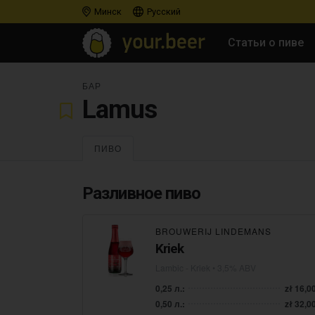
Минск
Русский
Статьи о пиве
БАР
Lamus
ПИВО
Разливное пиво
BROUWERIJ LINDEMANS
Kriek
Lambic - Kriek
• 3,5% ABV
0,25 л.:
zł 16,0
0,50 л.:
zł 32,0