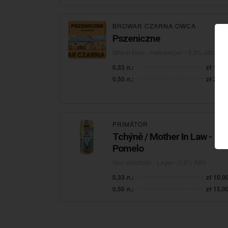
BROWAR CZARNA OWCA
Pszeniczne
Wheat Beer - Hefeweizen
• 5,0% ABV
0,33 л.:
zł 16,0
0,50 л.:
zł 22,0
PRIMÁTOR
Tchýně / Mother In Law -
Pomelo
Non-Alcoholic - Lager
• 0,3% ABV
0,33 л.:
zł 10,0
0,50 л.:
zł 15,0