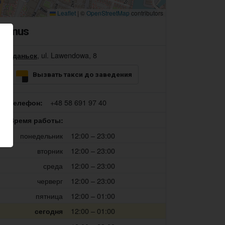
Leaflet
|
©
OpenStreetMap
contributors
Lamus
, ul. Lawendowa, 8
Гданьск
Вызвать такси до заведения
+48 58 691 97 40
Телефон:
Время работы:
понедельник
12:00 – 23:00
вторник
12:00 – 23:00
среда
12:00 – 23:00
черверг
12:00 – 23:00
пятница
12:00 – 01:00
12:00 – 01:00
сегодня