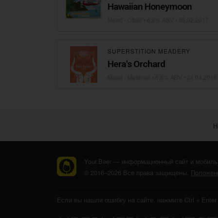
Hawaiian Honeymoon
Mead - Other
• 6,8% ABV •
05.02.2017
SUPERSTITION MEADERY
Hera's Orchard
Mead - Melomel
• 6,8% ABV •
24.04.2016
Н
Your.Beer — информационный сайт и мобиль
© 2016–2026 Все права защищены.
Положени
Если вы нашли ошибку на сайте, нажмите Ctrl + Ente