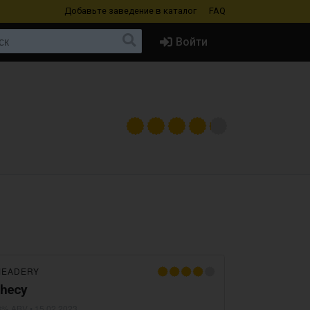
Добавьте заведение
в каталог
FAQ
Войти
MEADERY
phecy
8% ABV •
15.02.2023