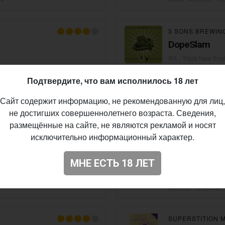
3 SONS BREWIN
DopeSlam
IPA - Triple New Eng
Подтвердите, что вам исполнилось 18 лет
SUPERSTITION 
Сайт содержит информацию, не рекомендованную для лиц,
Dune Bloom
не достигших совершеннолетнего возраста. Сведения,
Mead - Other
• 6,0%
размещённые на сайте, не являются рекламой и носят
исключительно информационный характер.
OMNIPOLLO
×
B
OMNIPOLLOS
МНЕ ЕСТЬ 18 ЛЕТ
RASPBERRIED
AGED SOUR 
Wild Ale - American
SUPERSTITION 