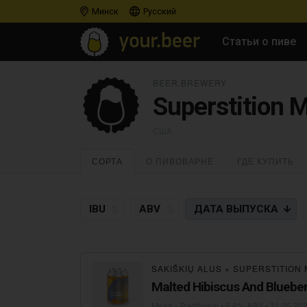
Минск
Русский
Статьи о пиве
BEER.BREWERY
Superstition 
США
СОРТА
О ПИВОВАРНЕ
ГДЕ КУПИТЬ
IBU
ABV
ДАТА
ВЫПУСКА
SAKIŠKIŲ ALUS
×
SUPERSTITION
Malted Hibiscus And Bluebe
Mead - Traditional
• 6,8% ABV •
31.05.20