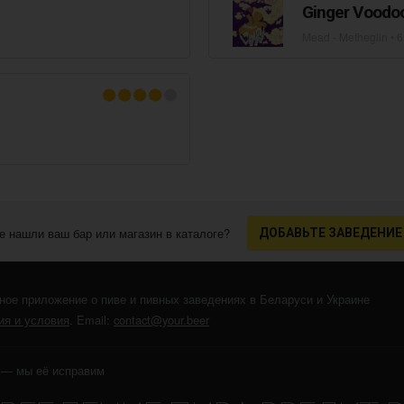
Ginger Voodo
Mead - Metheglin
• 
е нашли ваш бар или магазин в каталоге?
ДОБАВЬТЕ ЗАВЕДЕНИЕ
ное приложение о пиве и пивных заведениях в Беларуси и Украине
я и условия
. Email:
contact@your.beer
r — мы её исправим