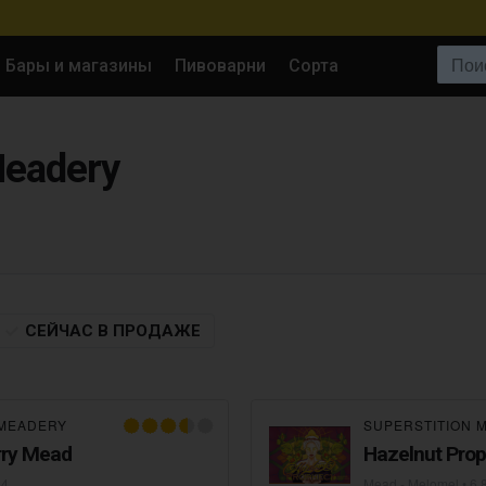
Поиск:
Бары и магазины
Пивоварни
Сорта
Meadery
СЕЙЧАС
В ПРОДАЖЕ
 MEADERY
SUPERSTITION 
rry Mead
Hazelnut Pro
24
Mead - Melomel
• 6,