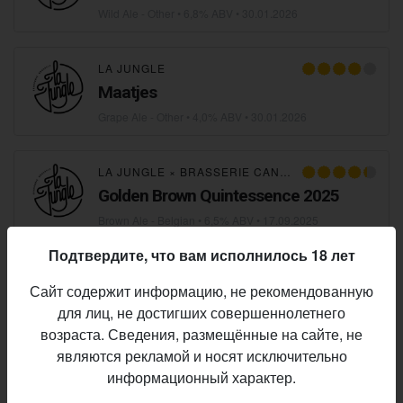
Wild Ale - Other
• 6,8% ABV •
30.01.2026
LA JUNGLE
Maatjes
Grape Ale - Other
• 4,0% ABV •
30.01.2026
LA JUNGLE
×
BRASSERIE CANTILLON
Golden Brown Quintessence 2025
Brown Ale - Belgian
• 6,5% ABV •
17.09.2025
Подтвердите, что вам исполнилось 18 лет
LA JUNGLE
×
BEERMASTER BREWERY
Сайт содержит информацию, не рекомендованную
Brussels Uzvar
для лиц, не достигших совершеннолетнего
Farmhouse Ale - Saison
• 6,0% ABV •
05.07.2025
возраста. Сведения, размещённые на сайте, не
являются рекламой и носят исключительно
информационный характер.
LA JUNGLE
×
BRASSERIE CANTILLON
Golden Brown Quintessence Blend