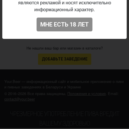
являются рекламой и носят исключительно
17.09.2025
выпуска:
информационный характер.
4.298
Оценка:
МНЕ ЕСТЬ 18 ЛЕТ
Не нашли ваш бар или магазин в каталоге?
ДОБАВЬТЕ ЗАВЕДЕНИЕ
Your.Beer — информационный сайт и мобильное приложение о пиве
и пивных заведениях в Беларуси и Украине
© 2016–2026 Все права защищены.
Положения и условия
. Email:
contact@your.beer
ЧРЕЗМЕРНОЕ УПОТРЕБЛЕНИЕ ПИВА ВРЕДИТ
ВАШЕМУ ЗДОРОВЬЮ