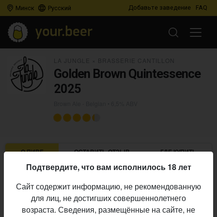
Добавьте заведение
FAQ
Минск
Русский
LA JUNGLE
×
BRASSERIE CANTILLON
Golden Brown Quintessence
2025
Brown Ale - Belgian
• 6,5% ABV
О ПИВЕ
ОСТАВИТЬ ОТЗЫВ
ГДЕ КУПИТЬ
Подтвердите, что вам исполнилось 18 лет
La Jungle
×
Brasserie Cantillon
Пивоварни:
Сайт содержит информацию, не рекомендованную
Brown Ale - Belgian
Стиль:
для лиц, не достигших совершеннолетнего
6,5%
Алкоголь:
возраста. Сведения, размещённые на сайте, не
Начало