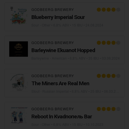
GODBEERG BREWERY
Blueberry Imperial Sour
Sour - Other
• 6,8% ABV • 15 IBU •
24.08.2024
GODBEERG BREWERY
Barleywine Ekuanot Hopped
Barleywine - American
• 6,8% ABV • 35 IBU •
03.06.2024
GODBEERG BREWERY
The Miners Are Real Men
Stout - Russian Imperial
• 6,8% ABV • 25 IBU •
06.03.2024
GODBEERG BREWERY
Reboot In Kvadrюпель Bar
Sour - Other
• 6,8% ABV • 15 IBU •
10.10.2023