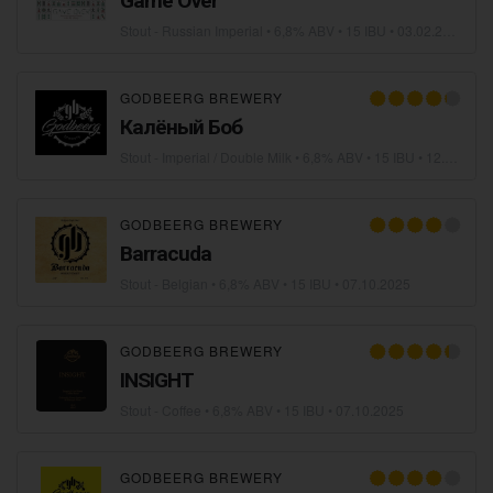
Game Over
Stout - Russian Imperial
• 6,8% ABV • 15 IBU •
03.02.2026
GODBEERG BREWERY
Калёный Боб
Stout - Imperial / Double Milk
• 6,8% ABV • 15 IBU •
12.12.2025
GODBEERG BREWERY
Barracuda
Stout - Belgian
• 6,8% ABV • 15 IBU •
07.10.2025
GODBEERG BREWERY
INSIGHT
Stout - Coffee
• 6,8% ABV • 15 IBU •
07.10.2025
GODBEERG BREWERY