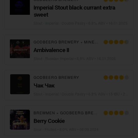
Imperial Stout black currant extra
sweet
Stout - Imperial / Double Pastry
• 6,8% ABV •
16.01.2025
GODBEERG BREWERY
×
MINERS BREWERY
Ambivalence II
Stout - Russian Imperial
• 6,8% ABV •
16.01.2025
GODBEERG BREWERY
Чак Чак
Stout - Imperial / Double Pastry
• 6,8% ABV • 15 IBU •
22.12.2024
BREWMEN
×
GODBEERG BREWERY
Berry Cookie
Sour - Fruited
• 6,0% ABV •
06.09.2024