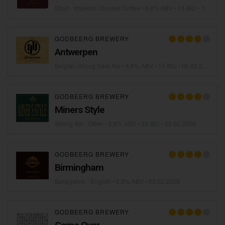
Stout - Imperial / Double Coffee
• 6,8% ABV • 15 IBU •
17.02.2026
GODBEERG BREWERY
Antwerpen
Belgian Strong Dark Ale
• 6,8% ABV • 15 IBU •
06.02.2026
GODBEERG BREWERY
Miners Style
Strong Ale - Other
• 6,8% ABV • 35 IBU •
06.02.2026
GODBEERG BREWERY
Birmingham
Barleywine - English
• 6,8% ABV •
03.02.2026
GODBEERG BREWERY