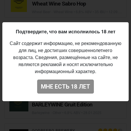
Wheat Wine Sabro Hop
Wheat Beer - Wheat Wine
• 6,8% ABV • 35 IBU •
12.09.2025
GODBEERG BREWERY
Подтвердите, что вам исполнилось 18 лет
Cherry Lavender Beer
Сайт содержит информацию, не рекомендованную
Fruit Beer
• 6,8% ABV • 15 IBU •
22.07.2025
для лиц, не достигших совершеннолетнего
возраста. Сведения, размещённые на сайте, не
GODBEERG BREWERY
являются рекламой и носят исключительно
Imperial Chili Stout With Strawberry
информационный характер.
Stout - Imperial / Double Pastry
• 6,8% ABV • 15 IBU •
22.07.2025
МНЕ ЕСТЬ 18 ЛЕТ
GODBEERG BREWERY
BARLEYWINE Gruit Edition
Barleywine - Other
• 6,8% ABV •
28.01.2025
GODBEERG BREWERY