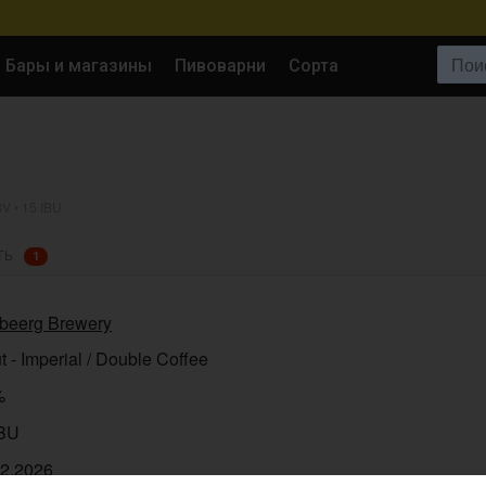
Поиск:
Бары и магазины
Пивоварни
Сорта
V • 15 IBU
ТЬ
1
beerg Brewery
t - Imperial / Double Coffee
%
IBU
02.2026