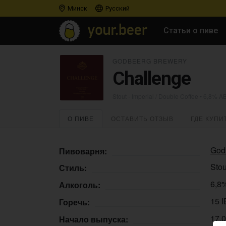
Минск
Русский
Статьи о пиве
GODBEERG BREWERY
Challenge
Stout - Imperial / Double Coffee
• 6,8% AB
О ПИВЕ
ОСТАВИТЬ ОТЗЫВ
ГДЕ КУПИ
God
Пивоварня:
Stou
Стиль:
6,8
Алкоголь:
15 
Горечь:
17.
Начало выпуска: