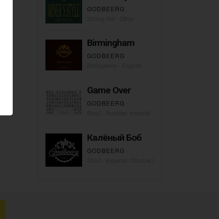
GODBEERG
Strong Ale - Other
Birmingham
GODBEERG
Barleywine - English
Game Over
GODBEERG
Stout - Russian Imperial
Калёный Боб
GODBEERG
Stout - Imperial / Double Milk