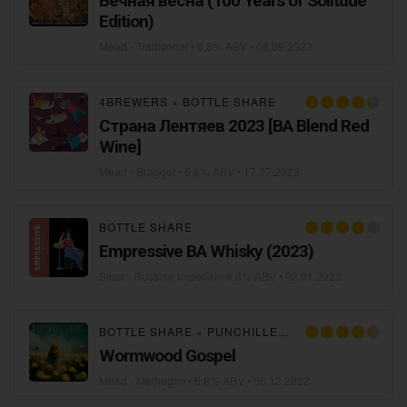
Вечная весна (100 Years of Solitude
Edition)
Mead - Traditional
• 6,8% ABV •
08.09.2023
4BREWERS
×
BOTTLE SHARE
Страна Лентяев 2023 [BA Blend Red
Wine]
Mead - Braggot
• 6,8% ABV •
17.07.2023
BOTTLE SHARE
Empressive BA Whisky (2023)
Stout - Russian Imperial
• 6,8% ABV •
02.01.2023
BOTTLE SHARE
×
PUNCHILLER
×
BEER.BY
×
BLUR
Wormwood Gospel
Mead - Metheglin
• 6,8% ABV •
06.12.2022