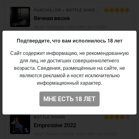
PUNCHILLER
×
BOTTLE SHARE
×
BEER.BY
×
BLUR
Вечная весна
Mead - Traditional
• 6,8% ABV •
30.11.2022
Подтвердите, что вам исполнилось 18 лет
BLUR MEADERY
×
BOTTLE SHARE
×
PUNCHILLER
Сайт содержит информацию, не рекомендованную
Phloam
для лиц, не достигших совершеннолетнего
Mead - Melomel
• 6,8% ABV •
28.11.2022
возраста. Сведения, размещённые на сайте, не
являются рекламой и носят исключительно
BEER.BY
×
BOTTLE SHARE
×
PUNCHILLER
×
BLUR
информационный характер.
Viburnium
МНЕ ЕСТЬ 18 ЛЕТ
Mead - Melomel
• 6,8% ABV •
28.11.2022
BOTTLE SHARE
Empressive 2022
Stout - Russian Imperial
• 6,8% ABV •
02.10.2022