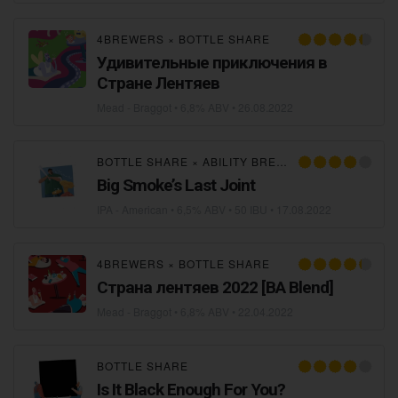
4BREWERS
×
BOTTLE SHARE
Удивительные приключения в
Стране Лентяев
Mead - Braggot
• 6,8% ABV •
26.08.2022
BOTTLE SHARE
×
ABILITY BREWING PROJECT
Big Smoke’s Last Joint
IPA - American
• 6,5% ABV • 50 IBU •
17.08.2022
4BREWERS
×
BOTTLE SHARE
Страна лентяев 2022 [BA Blend]
Mead - Braggot
• 6,8% ABV •
22.04.2022
BOTTLE SHARE
Is It Black Enough For You?