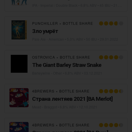
IPA - Imperial / Double Black
• 6,8% ABV • 45 IBU •
21.03.2022
PUNCHILLER
×
BOTTLE SHARE
Зло умрёт
Pale Ale - American
• 5,0% ABV • 50 IBU •
29.01.2022
OSTROVICA
×
BOTTLE SHARE
The Giant Barley Straw Snake
Barleywine - Other
• 6,8% ABV •
03.12.2021
4BREWERS
×
BOTTLE SHARE
Страна лентяев 2021 [BA Merlot]
Mead - Braggot
• 6,8% ABV •
12.10.2021
4BREWERS
×
BOTTLE SHARE