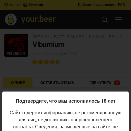
Добавьте заведение
FAQ
Минск
Русский
BEER.BY
×
BOTTLE SHARE
×
PUNCHILLER
×
BLUR MEADERY
Viburnium
Mead - Melomel
• 6,8% ABV
О ПИВЕ
ОСТАВИТЬ ОТЗЫВ
ГДЕ КУПИТЬ
2
Beer.by
×
Bottle Share
×
Punchiller
×
Blur Meadery
Пивоварни:
Подтвердите, что вам исполнилось 18 лет
Mead - Melomel
Стиль:
Сайт содержит информацию, не рекомендованную
6,8%
Алкоголь:
для лиц, не достигших совершеннолетнего
Начало
возраста. Сведения, размещённые на сайте, не
28.11.2022
выпуска: