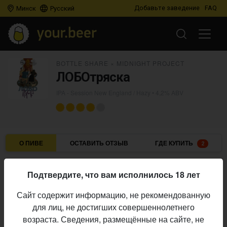
Добавьте заведение
FAQ
Минск
Русский
BOTTLE SHARE
×
MIDNIGHT PROJECT
ЛОБОтряска
IPA - Session New England / Hazy
• 4,2% ABV
О ПИВЕ
ОСТАВИТЬ ОТЗЫВ
ГДЕ КУПИТЬ
2
Bottle Share
×
Midnight Project
Пивоварни:
Подтвердите, что вам исполнилось 18 лет
IPA - Session New England / Hazy
Стиль:
Сайт содержит информацию, не рекомендованную
4,2%
Алкоголь:
для лиц, не достигших совершеннолетнего
Начало
возраста. Сведения, размещённые на сайте, не
20.05.2026
выпуска: