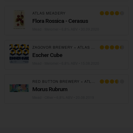
ATLAS MEADERY
Flora Rossica - Cerasus
Mead - Melomel
• 6,8% ABV •
30.09.2020
ZAGOVOR BREWERY
×
ATLAS MEADERY
Escher Cube
Mead - Melomel
• 6,8% ABV •
15.08.2020
RED BUTTON BREWERY
×
ATLAS MEADERY
Morus Rubrum
Mead - Other
• 6,8% ABV •
20.08.2019