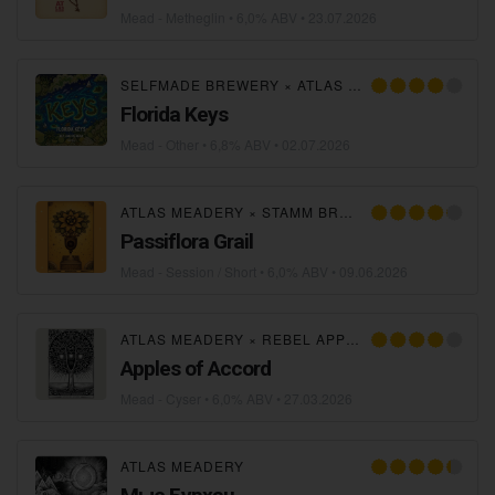
Mead - Metheglin
• 6,0% ABV •
23.07.2026
SELFMADE BREWERY
×
ATLAS MEADERY
Florida Keys
Mead - Other
• 6,8% ABV •
02.07.2026
ATLAS MEADERY
×
STAMM BREWING
Passiflora Grail
Mead - Session / Short
• 6,0% ABV •
09.06.2026
ATLAS MEADERY
×
REBEL APPLE
Apples of Accord
Mead - Cyser
• 6,0% ABV •
27.03.2026
ATLAS MEADERY