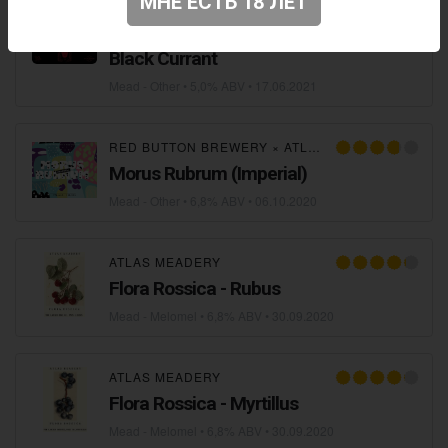
МНЕ ЕСТЬ 18 ЛЕТ
ATLAS MEADERY
Meadocalypse: Cherry, Raspberry,
Black Currant
Mead - Other
• 5,0% ABV •
17.06.2021
RED BUTTON BREWERY
×
ATLAS MEADERY
Morus Rubrum (Imperial)
Mead - Other
• 6,8% ABV •
06.10.2020
ATLAS MEADERY
Flora Rossica - Rubus
Mead - Melomel
• 6,8% ABV •
30.09.2020
ATLAS MEADERY
Flora Rossica - Myrtillus
Mead - Melomel
• 6,8% ABV •
30.09.2020