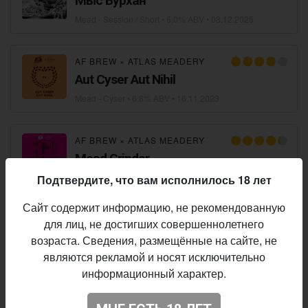
Мыс Бурхан
Mead - Session / Short
• 6,0% ABV •
08.12.2025
AF BREW
×
ATLAS MEADERY
Aut Cyser Aut Nihil
Mead - Cyser
• 6,8% ABV •
16.11.2023
AF BREW
×
ATLAS MEADERY
Mead Grinder
Mead - Melomel
• 6,8% ABV •
26.06.2021
Подтвердите, что вам исполнилось 18 лет
Сайт содержит информацию, не рекомендованную
ATLAS MEADERY
для лиц, не достигших совершеннолетнего
Meadocalypse: Passion Fruit,
возраста. Сведения, размещённые на сайте, не
Pineapple, Blood Orange
являются рекламой и носят исключительно
информационный характер.
Mead - Other
• 5,0% ABV •
24.06.2021