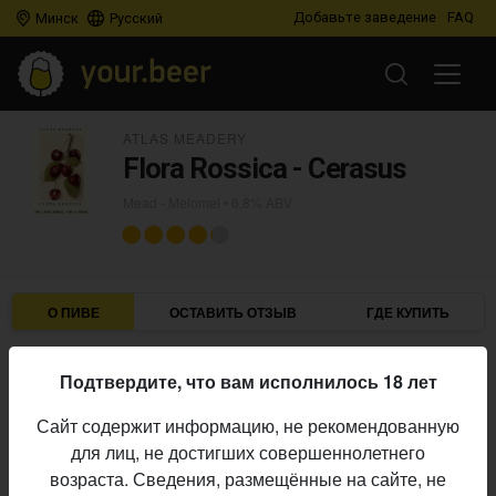
Добавьте заведение
FAQ
Минск
Русский
ATLAS MEADERY
Flora Rossica - Cerasus
Mead - Melomel
• 6,8% ABV
О ПИВЕ
ОСТАВИТЬ ОТЗЫВ
ГДЕ КУПИТЬ
Atlas Meadery
Пивоварня:
Подтвердите, что вам исполнилось 18 лет
Mead - Melomel
Стиль:
Сайт содержит информацию, не рекомендованную
6,8%
Алкоголь:
для лиц, не достигших совершеннолетнего
Начало
возраста. Сведения, размещённые на сайте, не
30.09.2020
выпуска: