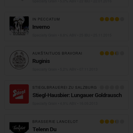
Specialty Grain
• 5,0% ABV • 22 IBU •
22.01.2016
IN PECCATUM
Inverno
Specialty Grain
• 6,8% ABV • 25 IBU •
25.11.2015
AUKŠTAITIJOS BRAVORAI
Ruginis
Specialty Grain
• 5,2% ABV •
07.11.2013
STIEGLBRAUEREI ZU SALZBURG
Stiegl-Hausbier: Lungauer Goldrausch
Specialty Grain
• 4,9% ABV •
16.09.2013
BRASSERIE LANCELOT
Telenn Du