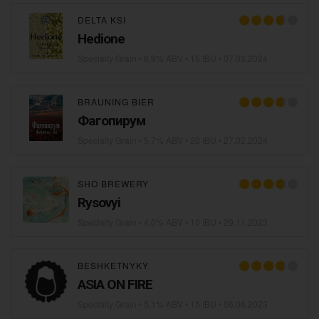
DELTA KSI
Hedione
Specialty Grain
• 6,9% ABV • 15 IBU •
07.03.2024
BRAUNING BIER
Фагопирум
Specialty Grain
• 5,7% ABV • 20 IBU •
27.02.2024
SHO BREWERY
Rysovyi
Specialty Grain
• 4,0% ABV • 10 IBU •
29.11.2023
BESHKETNYKY
ASIA ON FIRE
Specialty Grain
• 5,1% ABV • 15 IBU •
06.06.2023