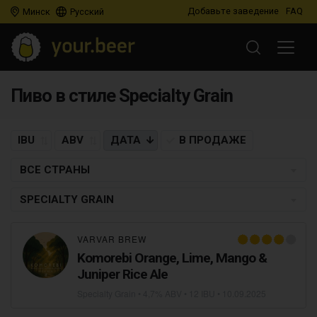
Добавьте заведение
FAQ
Минск
Русский
Пиво в стиле Specialty Grain
IBU
ABV
ДАТА
В ПРОДАЖЕ
ВСЕ СТРАНЫ
SPECIALTY GRAIN
VARVAR BREW
Komorebi Orange, Lime, Mango &
Juniper Rice Ale
Specialty Grain
• 4,7% ABV • 12 IBU •
10.09.2025