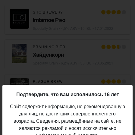
SHO BREWERY
Imbirnoe Pivo
Specialty Grain
• 4,5% ABV • 15 IBU •
17.01.2022
BRAUNING BIER
Хайденкорн
Specialty Grain
• 6,2% ABV • 35 IBU •
20.05.2021
PLAGUE BREW
Buckwheat Plague
Подтвердите, что вам исполнилось 18 лет
Specialty Grain
• 6,8% ABV • 90 IBU •
15.05.2021
Сайт содержит информацию, не рекомендованную
для лиц, не достигших совершеннолетнего
MECHANIC CRAFT BREWERY
возраста. Сведения, размещённые на сайте, не
I'MBEER
являются рекламой и носят исключительно
Specialty Grain
• 4,5% ABV • 11 IBU •
12.10.2020