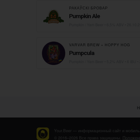
РАКАЎСКІ БРОВАР
Pumpkin Ale
Pumpkin / Yam Beer
• 6,5% ABV •
26.10.
VARVAR BREW
×
HOPPY HOG
Pumpcula
Pumpkin / Yam Beer
• 5,2% ABV • 6 IBU •
Н
Your.Beer — информационный сайт и мобиль
© 2016–2026 Все права защищены.
Положени