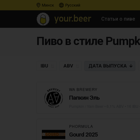
Минск
Русский
Статьи о пиве
Пиво в стиле Pumpk
IBU
ABV
ДАТА
ВЫПУСКА
WA BREWERY
Папкин Эль
Pumpkin / Yam Beer
• 6,1% ABV • 16 IBU 
PHORMULA
Gourd 2025