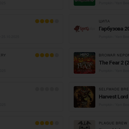
2025
Pumpkin / Yam Bee
ЦИПА
Гарбузова 2
•
25.10.2025
Pumpkin / Yam Bee
ERY
BROWAR NEPO
The Fear 2 (
2025
Pumpkin / Yam Bee
SELFMADE BR
Harvest Lord
2025
Pumpkin / Yam Bee
PLAGUE BREW