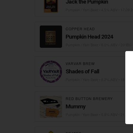
Jack the Pumpkin
Pumpkin / Yam Beer
• 4,5% ABV •
17.09.
COPPER HEAD
Pumpkin Head 2024
Pumpkin / Yam Beer
• 6,0% ABV • 20 IBU 
VARVAR BREW
Shades of Fall
Pumpkin / Yam Beer
• 6,2% ABV • 18 IBU 
RED BUTTON BREWERY
Mummy
Pumpkin / Yam Beer
• 6,8% ABV •
21.10.