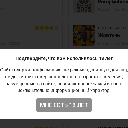
Pumpkinhea
2025
Pumpkin / Yam Bee
SHO BREWERY
Жовтень
•
29.10.2024
Pumpkin / Yam Bee
Подтвердите, что вам исполнилось 18 лет
ТЕАТР ПИВА П
Гарбуз (2024
Сайт содержит информацию, не рекомендованную для лиц,
не достигших совершеннолетнего возраста. Сведения,
•
28.10.2024
Pumpkin / Yam Bee
размещённые на сайте, не являются рекламой и носят
исключительно информационный характер.
BROWAR NEPO
The Fear
МНЕ ЕСТЬ 18 ЛЕТ
2024
Pumpkin / Yam Bee