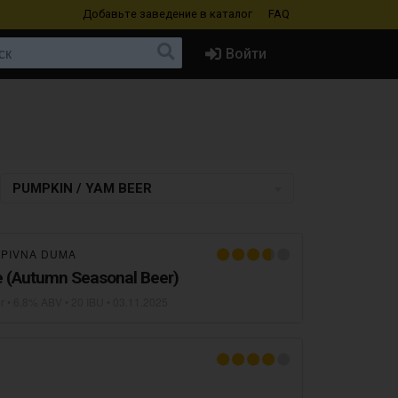
Добавьте заведение
в каталог
FAQ
Войти
PUMPKIN / YAM BEER
×
PIVNA DUMA
(Autumn Seasonal Beer)
r
• 6,8% ABV • 20 IBU •
03.11.2025