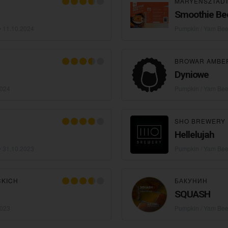
MARYENSZTAD
Smoothie Bee
•
11.10.2024
Pumpkin / Yam Bee
BROWAR AMBE
Dyniowe
2024
Pumpkin / Yam Bee
SHO BREWERY
Hellelujah
•
31.10.2023
Pumpkin / Yam Bee
CKICH
БАКУНИН
SQUASH
2023
Pumpkin / Yam Bee