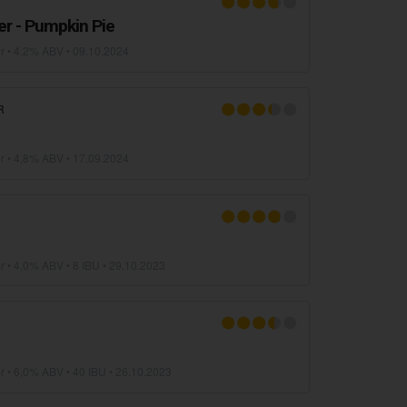
T
r - Pumpkin Pie
r
• 4,2% ABV •
09.10.2024
R
r
• 4,8% ABV •
17.09.2024
r
• 4,0% ABV • 8 IBU •
29.10.2023
r
• 6,0% ABV • 40 IBU •
26.10.2023