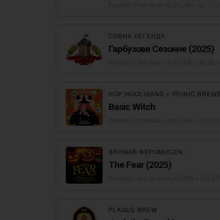
Pumpkin / Yam Beer
• 5,5% ABV •
01.11.
ПИВНА ЛЕГЕНДА
Гарбузове Сезонне (2025)
Pumpkin / Yam Beer
• 6,0% ABV • 20 IBU 
HOP HOOLIGANS
×
IRONIC BREW
Basic Witch
Pumpkin / Yam Beer
• 6,0% ABV •
16.10.
BROWAR NEPOMUCEN
The Fear (2025)
Pumpkin / Yam Beer
• 6,4% ABV •
15.10.
PLAGUE BREW