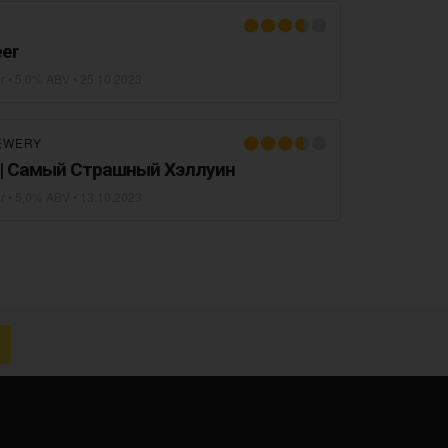
eer
r
• 5,0% ABV •
25.10.2023
EWERY
Ale | Самый Страшный Хэллуин
r
• 5,0% ABV •
13.10.2023