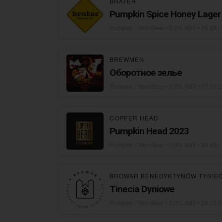
BRATER
Pumpkin Spice Honey Lager
Pumpkin / Yam Beer
• 5,2% ABV • 25 IBU 
BREWMEN
Оборотное зелье
Pumpkin / Yam Beer
• 5,0% ABV •
07.10.
COPPER HEAD
Pumpkin Head 2023
Pumpkin / Yam Beer
• 6,0% ABV • 20 IBU 
BROWAR BENEDYKTYNÓW TYNIE
Tinecia Dyniowe
Pumpkin / Yam Beer
• 5,2% ABV •
26.10.