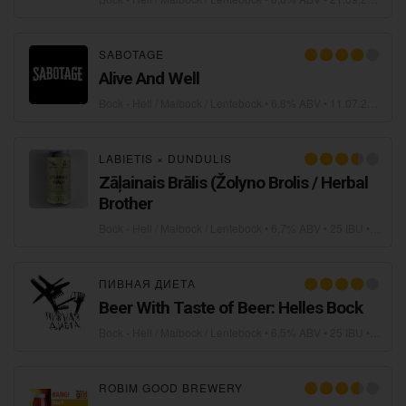
SABOTAGE
Alive And Well
Bock - Hell / Maibock / Lentebock
• 6,8% ABV •
11.07.2023
LABIETIS
×
DUNDULIS
Zāļainais Brālis (Žolyno Brolis / Herbal
Brother
Bock - Hell / Maibock / Lentebock
• 6,7% ABV • 25 IBU •
16.11
ПИВНАЯ ДИЕТА
Beer With Taste of Beer: Helles Bock
Bock - Hell / Maibock / Lentebock
• 6,5% ABV • 25 IBU •
18.12
ROBIM GOOD BREWERY