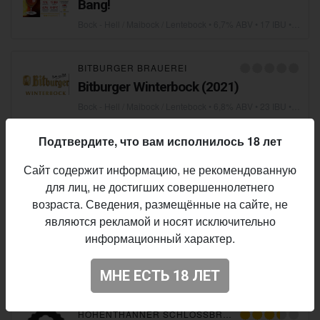
Bang!
Bock - Hell / Maibock / Lentebock
• 6,7% ABV • 17 IBU •
15.11
BITBURGER BRAUEREI
Bitburger Winterbock (2021)
Bock - Hell / Maibock / Lentebock
• 6,8% ABV • 23 IBU •
08.10
Подтвердите, что вам исполнилось 18 лет
PLAGUE BREW
Weisse Steinburg
Сайт содержит информацию, не рекомендованную
для лиц, не достигших совершеннолетнего
Bock - Hell / Maibock / Lentebock
• 6,8% ABV • 23 IBU •
21.05
возраста. Сведения, размещённые на сайте, не
являются рекламой и носят исключительно
КИЇВСЬКА МАНУФАКТУРА ПИВА
информационный характер.
Kiss the Goat
Bock - Hell / Maibock / Lentebock
• 6,0% ABV • 20 IBU •
11.05
МНЕ ЕСТЬ 18 ЛЕТ
HOHENTHANNER SCHLOSSBRAUEREI