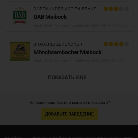
DORTMUNDER ACTIEN-BRAUEREI
DAB Maibock
Bock - Hell / Maibock / Lentebock
• 6,8% ABV •
10.07.2013
BRAUEREI ZEHENDNER
Mönchsambacher Maibock
Bock - Hell / Maibock / Lentebock
• 6,5% ABV •
02.05.2013
ПОКАЗАТЬ ЕЩЕ...
Не нашли ваш бар или магазин в каталоге?
ДОБАВЬТЕ ЗАВЕДЕНИЕ
Your.Beer — информационный сайт и мобильное приложение о пиве