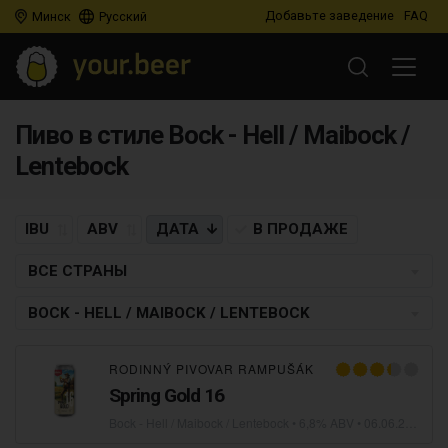
Добавьте заведение
FAQ
Минск
Русский
Пиво в стиле Bock - Hell / Maibock /
Lentebock
IBU
ABV
ДАТА
В ПРОДАЖЕ
ВСЕ СТРАНЫ
BOCK - HELL / MAIBOCK / LENTEBOCK
RODINNÝ PIVOVAR RAMPUŠÁK
Spring Gold 16
Bock - Hell / Maibock / Lentebock
• 6,8% ABV •
06.06.2026