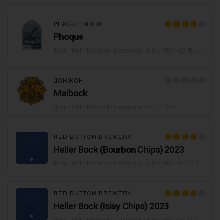
PLAGUE BREW
Phoque
Bock - Hell / Maibock / Lentebock
• 6,8% ABV • 25 IBU •
03.02
ДОНЖОН
Maibock
Bock - Hell / Maibock / Lentebock
•
22.04.2024
RED BUTTON BREWERY
Heller Bock (Bourbon Chips) 2023
Bock - Hell / Maibock / Lentebock
• 6,8% ABV •
21.09.2023
RED BUTTON BREWERY
Heller Bock (Islay Chips) 2023
Bock - Hell / Maibock / Lentebock
• 6,8% ABV •
21.09.2023