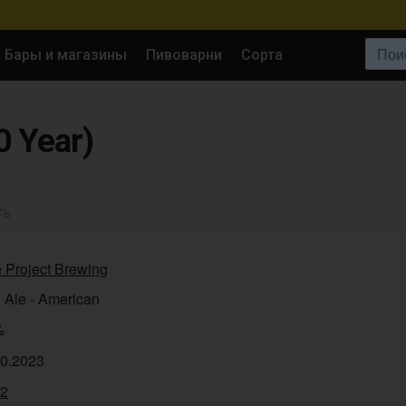
Поиск:
Бары и магазины
Пивоварни
Сорта
0 Year)
ТЬ
 Project Brewing
 Ale - American
%
10.2023
32