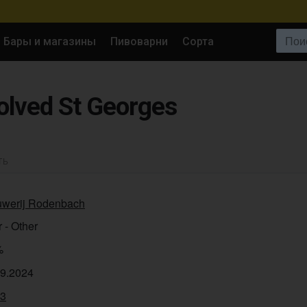
Поиск:
Бары и магазины
Пивоварни
Сорта
lved St Georges
ТЬ
uwerij Rodenbach
 - Other
%
09.2024
03