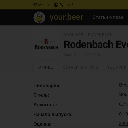
Минск
Русский
Статьи о пиве
BROUWERIJ RODENBACH
Rodenbach Evo
Sour - Other
• 6,7% ABV
О ПИВЕ
ОСТАВИТЬ ОТЗЫВ
ГДЕ КУПИ
Bro
Пивоварня:
Sour
Стиль:
6,7
Алкоголь:
01.
Начало выпуска:
3.8
Оценка: