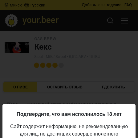
Добавьте заведение
FAQ
Минск
Русский
GAS BREW
Кекс
Stout - Milk / Sweet
• 6,5% ABV • 15 IBU
О ПИВЕ
ОСТАВИТЬ ОТЗЫВ
ГДЕ КУПИТЬ
«Кекс»
— молочный стаут с добавлением черники и
ванили.
Подтвердите, что вам исполнилось 18 лет
GAS Brew
Пивоварня:
Сайт содержит информацию, не рекомендованную
Stout - Milk / Sweet
Стиль:
для лиц, не достигших совершеннолетнего