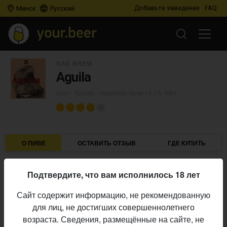
Добавьте заведение
FAQ
Минск
Русский
GAS BREW
Aguila
Sour - Tomato / Vegetable Gose
• 5,1% ABV
О ПИВЕ
ОСТАВИТЬ ОТЗЫВ
ГДЕ КУПИТЬ
GAS Brew
Пивоварня:
Подтвердите, что вам исполнилось 18 лет
Sour - Tomato / Vegetable Gose
Стиль:
Сайт содержит информацию, не рекомендованную
5,1%
Алкоголь:
для лиц, не достигших совершеннолетнего
Начало
возраста. Сведения, размещённые на сайте, не
30.04.2025
выпуска: