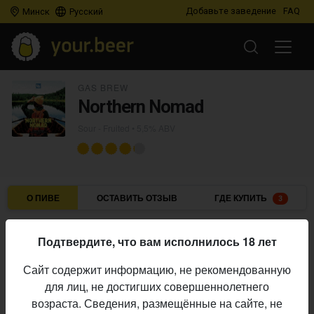
Добавьте заведение
FAQ
Минск
Русский
GAS BREW
Northern Nomad
Sour - Fruited
• 5,5% ABV
О ПИВЕ
ОСТАВИТЬ ОТЗЫВ
ГДЕ КУПИТЬ
3
GAS Brew
Пивоварня:
Подтвердите, что вам исполнилось 18 лет
Sour - Fruited
Стиль:
Сайт содержит информацию, не рекомендованную
5,5%
Алкоголь:
для лиц, не достигших совершеннолетнего
Начало
возраста. Сведения, размещённые на сайте, не
01.08.2025
выпуска: