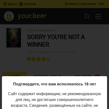
Добавьте заведение
FAQ
Минск
Русский
COVEN BREWERY
SORRY YOU'RE NOT A
WINNER
Sour - Smoothie / Pastry
• 6,0% ABV
О ПИВЕ
ОСТАВИТЬ ОТЗЫВ
ГДЕ КУПИТЬ
1
Подтвердите, что вам исполнилось 18 лет
Coven Brewery
Пивоварня:
Сайт содержит информацию, не рекомендованную
Sour - Smoothie / Pastry
Стиль:
для лиц, не достигших совершеннолетнего
6,0%
Алкоголь:
возраста. Сведения, размещённые на сайте, не