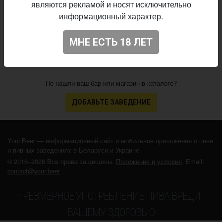
Начало
являются рекламой и носят исключительно
25.10.2025
выпуска:
информационный характер.
4.093
Оценка:
МНЕ ЕСТЬ 18 ЛЕТ
Не нашли ваш бар или магазин в каталоге?
ДОБАВЬТЕ ЗАВЕДЕНИЕ
Your.Beer — информационный сайт и мобильное приложение о пиве
и пивных заведениях в Беларуси и Украине
© 2016–2026 Все права защищены.
Положения и условия
. Email:
contact@your.beer
ЧРЕЗМЕРНОЕ УПОТРЕБЛЕНИЕ ПИВА ВРЕДИТ
ВАШЕМУ ЗДОРОВЬЮ