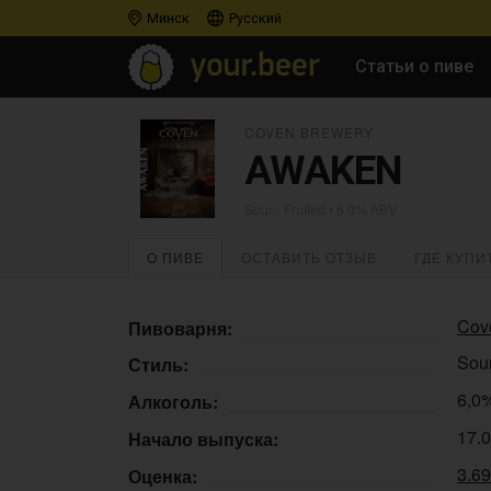
Минск
Русский
Статьи о пиве
COVEN BREWERY
AWAKEN
Sour - Fruited
• 6,0% ABV
О ПИВЕ
ОСТАВИТЬ ОТЗЫВ
ГДЕ КУПИ
Cov
Пивоварня:
Sour
Стиль:
6,0
Алкоголь:
17.
Начало выпуска:
3.6
Оценка: