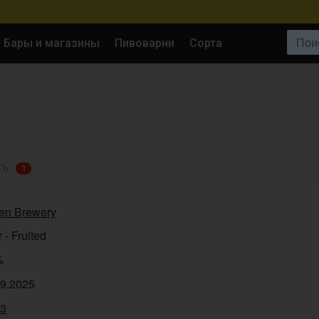
Поиск:
Бары и магазины
Пивоварни
Сорта
ТЬ
1
en Brewery
 - Fruited
%
09.2025
93