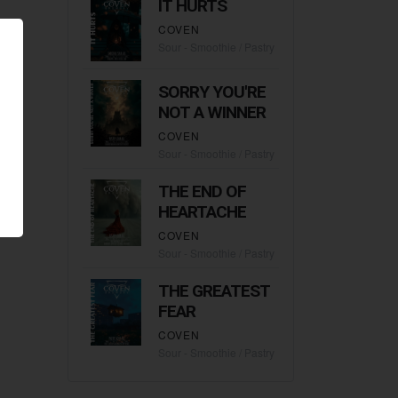
IT HURTS
COVEN
Sour - Smoothie / Pastry
SORRY YOU'RE
NOT A WINNER
COVEN
Sour - Smoothie / Pastry
THE END OF
HEARTACHE
COVEN
Sour - Smoothie / Pastry
THE GREATEST
FEAR
COVEN
Sour - Smoothie / Pastry