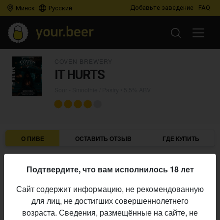
Добавьте заведение
FAQ
Минск
Русский
COVEN BREWERY
IT HURTS
Sour - Smoothie / Pastry
• 5,5% ABV
О ПИВЕ
ОСТАВИТЬ ОТЗЫВ
ГДЕ КУПИТЬ
Coven Brewery
Пивоварня:
Подтвердите, что вам исполнилось 18 лет
Sour - Smoothie / Pastry
Стиль:
Сайт содержит информацию, не рекомендованную
5,5%
Алкоголь:
для лиц, не достигших совершеннолетнего
Начало
возраста. Сведения, размещённые на сайте, не
25.10.2025
выпуска: