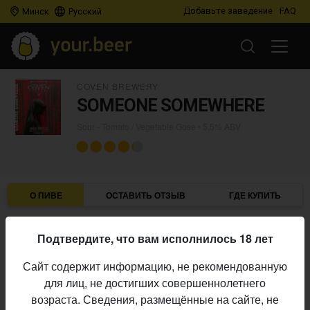
Добавьте заведение
FAQ
Минск
Русский
COVEN BREWERY
SOMEONE SOMEWHERE
Sour - Tomato / Vegetable Gose
• 5,5% ABV
О ПИВЕ
ОСТАВИТЬ ОТЗЫВ
ГДЕ КУПИТЬ
Coven Brewery
Пивоварня:
Подтвердите, что вам исполнилось 18 лет
Sour - Tomato / Vegetable Gose
Стиль:
Сайт содержит информацию, не рекомендованную
5,5%
Алкоголь:
для лиц, не достигших совершеннолетнего
Начало
возраста. Сведения, размещённые на сайте, не
23.03.2025
выпуска: