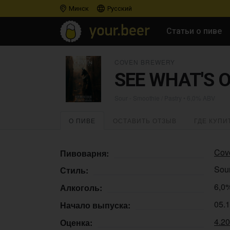
Минск
Русский
Статьи о пиве
COVEN BREWERY
SEE WHAT'S O
Sour - Smoothie / Pastry
• 6,0% ABV
О ПИВЕ
ОСТАВИТЬ ОТЗЫВ
ГДЕ КУПИ
Cov
Пивоварня:
Sour
Стиль:
6,0
Алкоголь:
05.
Начало выпуска:
4.2
Оценка: