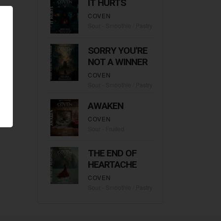
IT HURTS
COVEN
Sour - Smoothie / Pastry
SORRY YOU'RE
NOT A WINNER
COVEN
Sour - Smoothie / Pastry
AWAKEN
COVEN
Sour - Fruited
THE END OF
HEARTACHE
COVEN
Sour - Smoothie / Pastry