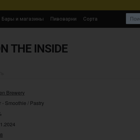
Поиск:
Бары и магазины
Пивоварни
Сорта
N THE INSIDE
ТЬ
en Brewery
 - Smoothie / Pastry
%
11.2024
08